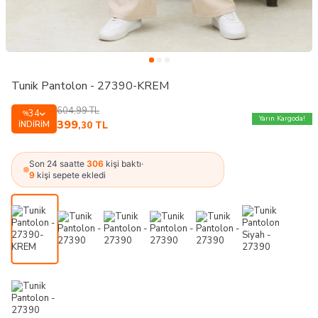
Tunik Pantolon - 27390-KREM
604,99
TL
34
%
Yarın Kargoda!
399
İNDIRIM
,30
TL
Son 24 saatte
306
kişi baktı
·
9
kişi sepete ekledi