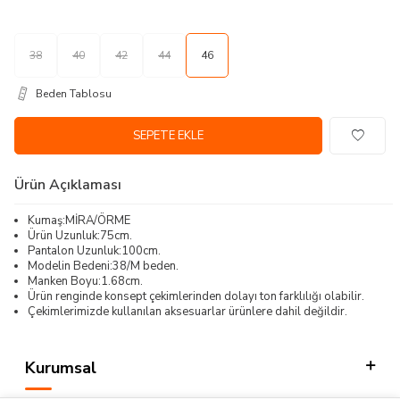
38
40
42
44
46
Beden Tablosu
SEPETE EKLE
Ürün Açıklaması
Kumaş:MİRA/ÖRME
Ürün Uzunluk:75cm.
Pantalon Uzunluk:100cm.
Modelin Bedeni:38/M beden.
Manken Boyu:1.68cm.
Ürün renginde konsept çekimlerinden dolayı ton farklılığı olabilir.
Çekimlerimizde kullanılan aksesuarlar ürünlere dahil değildir.
Kurumsal