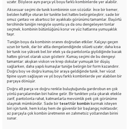
uzatır. Böylece aynı parça yıl boyu farklı kombinlerde yer alabilir.
Aksesuar seçimi de tunik kombininin son sözüdür. İnce bir kemer,
belden hafifçe oturan bir tunikte bel hattını belirginleştirir; sade bir
omuz çantası ve abartısız bir ayakkabı görünümü tamamlar. Başörtü
tercihinde tuniğin rengiyle uyumlu ya da onu dengeleyen tonlar
seçmek, kombinin bütünlüğünü korur ve yüz hatlarına yumuşaklık
taşır.
Tuniğin boyu da kombinin oranını doğrudan etkiler. Kalçayı geçen
uzun bir tunik, dar bir altla dengelendiğinde silüeti uzatır; daha kısa
bir tunik ise yüksek bel bir etek ya da pantolonla giyildiğinde bacak
hattını görsel olarak uzun gösterir. Kumaş seçimi de bu dengeyi
tamamlar: akışkan viskon ve krep dokular yumuşak bir düşüş
sağlarken, daha yapılı kumaşlar tuniğe belirgin bir form kazandırır.
Doğru boy ve doğru kumaş bir araya geldiğinde tunik, her vücut
tipine uyum sağlayan ve yıl boyu farklı kombinlerde yer alabilen bir
parçaya dönüşür.
Doğru alt parça ve doğru renkle buluştuğunda gardırobun en çok
yönlü parçalarından biri haline gelir. Bir tunikten yola çıkarak etekle
zarif, pantolonla rahat, katmanlarla mevsimlik pek çok görünüme
ulaşmak mümkündür. Sade bir
tesettür kombin
kurmak isteyen
biri için tunik, hem kolay hem de güvenilir bir başlangıç noktasıdır;
az parçayla çok kombin üretmenin en zahmetsiz yollarından birini
sunar.