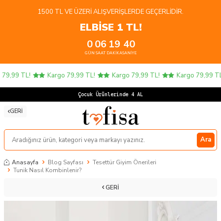
1500 TL VE ÜZERI ALIŞVERIŞLERDE GEÇERLIDIR.
ELBİSE 1 TL!
0
06
19
40
GÜN
SAAT
DAKIKA
SANIYE
,99 TL!
Kargo 79,99 TL!
Kargo 79,99 TL!
Kargo 79,99 TL!
Çocuk Ürünlerinde 4 AL 3 Ö
GERI
Ara
Anasayfa
Blog Sayfası
Tesettür Giyim Önerileri
Tunik Nasıl Kombinlenir?
GERI