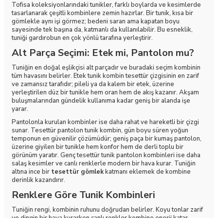
Tofisa koleksiyonlarındaki tunikler, farklı boylarda ve kesimlerde
tasarlanarak çeşitli kombinlere zemin hazırlar. Bir tunik, kısa bir
gömlekle aynı işi görmez; bedeni saran ama kapatan boyu
sayesinde tek başına da, katmanlı da kullanılabilir. Bu esneklik,
tuniği gardırobun en çok yönlü tarafına yerleştirir.
Alt Parça Seçimi: Etek mi, Pantolon mu?
Tuniğin en doğal eşlikçisi alt parçadır ve buradaki seçim kombinin
tüm havasını belirler. Etek tunik kombin tesettür çizgisinin en zarif
ve zamansız tarafıdır; pileli ya da kalem bir etek, üzerine
yerleştirilen düz bir tunikle hem oran hem de akış kazanır. Akşam
buluşmalarından gündelik kullanıma kadar geniş bir alanda işe
yarar.
Pantolonla kurulan kombinler ise daha rahat ve hareketli bir çizgi
sunar. Tesettür pantolon tunik kombin, gün boyu süren yoğun
temponun en güvenilir çözümüdür; geniş paça bir kumaş pantolon,
üzerine giyilen bir tunikle hem konfor hem de derli toplu bir
görünüm yaratır. Genç tesettür tunik pantolon kombinleri ise daha
salaş kesimler ve canlı renklerle modern bir hava kurar. Tuniğin
altına ince bir
tesettür gömlek
katmanı eklemek de kombine
derinlik kazandırır.
Renklere Göre Tunik Kombinleri
Tuniğin rengi, kombinin ruhunu doğrudan belirler. Koyu tonlar zarif