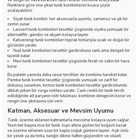
ve dingin bir hava kurarken canlı renkler kombine enerji katar.
Renklere göre öne çıkan tunik kombinlerini kısaca şöyle
sıralayabiliriz:
Siyah tunik kombin: her aksesuarla uyumlu, zamansız ve şık bir
zemin sunar.
Lacivert tunik kombinleri tesettür çizgisinde siyaha yumuşak bir
alternatiftir, gündüz ve akşam kolayca taşınır.
Kahverengi tunik kombinleri toprak tonlarıyla sıcak ve doğal bir
görünüm yaratır.
Yeşil tunik kombinleri tesettür gardırobuna canlı ama dengeli bir
tazelik katar.
Mavi tunik kombinleri tesettür çizgisinde ferah ve sakin bir hava
kurar.
Bu paletin yanında daha cesur tercihler de kombine hareket katar.
Pembe tunik kombin tesettür çizgisinde yumuşak ve zarif bir
dokunuş sunarken, kırmızı tunik kombinleri tesettür gardırobunda
dikkat çeken bir vurgu noktası yaratır. Canlı renkli bir tunik tercih
edildiğinde alt parçanın nötr tutulması, kombinin dengesini korur ve
rengin öne çıkmasına izin verir.
Katman, Aksesuar ve Mevsim Uyumu
Tunik, üzerine eklenen katmanlarla mevsime kolayca uyum sağlar.
Yazın tek başına ince bir tunik, kışın altına giyilen bir boğazlı kazak
ve üzerine eklenen uzun bir kapla soğuk günlere taşınır. Açık önlü
bir yelek ya da hırka, tuniğin dikine hattını güçlendirir ve silüeti