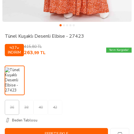
Tünel Kuşaklı Desenli Elbise - 27423
415,80
TL
37
%
Yarın Kargoda!
263
İNDIRIM
,99
TL
36
38
40
42
Beden Tablosu