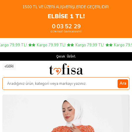
1500 TL VE ÜZERI ALIŞVERIŞLERDE GEÇERLIDIR.
ELBİSE 1 TL!
0
03
52
29
GÜN
SAAT
DAKIKA
SANIYE
argo 79,99 TL!
Kargo 79,99 TL!
Kargo 79,99 TL!
Kargo 79,9
Çocuk Ürünle
GERI
Ara