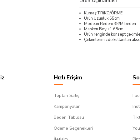
Ürün Açıklaması
Kumaş:TRİKO/ÖRME
Ürün Uzunluk:65cm.
Modelin Bedeni:38/M beden.
Manken Boyu:1.68cm.
Ürün renginde konsept çekimleri
Çekimlerimizde kullanılan akses
iz
Hızlı Erişim
So
Toptan Satış
Fac
Kampanyalar
Ins
Beden Tablosu
Tik
Ödeme Seçenekleri
You
m
İletişim
Pin