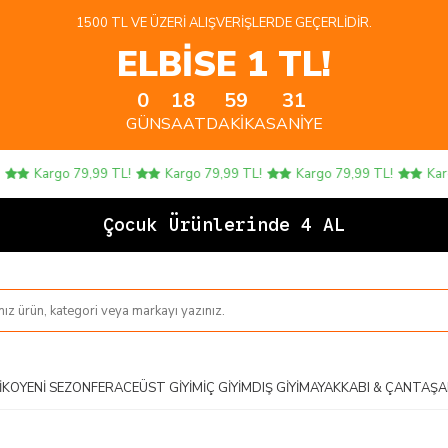
1500 TL VE ÜZERI ALIŞVERIŞLERDE GEÇERLIDIR.
ELBİSE 1 TL!
0
18
59
31
GÜN
SAAT
DAKIKA
SANIYE
Kargo 79,99 TL!
Kargo 79,99 TL!
Kargo 79,99 TL!
Kargo
Çocuk Ürünlerinde 4 AL 3
IKO
YENI SEZON
FERACE
ÜST GIYIM
İÇ GIYIM
DIŞ GIYIM
AYAKKABI & ÇANTA
ŞA