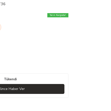
6736
Yarın Kargoda!
Tükendi
lince Haber Ver