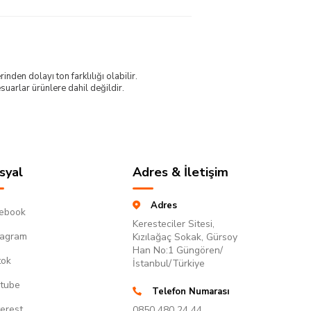
nden dolayı ton farklılığı olabilir.
uarlar ürünlere dahil değildir.
syal
Adres & İletişim
Adres
ebook
Keresteciler Sitesi,
tagram
Kızılağaç Sokak, Gürsoy
Han No:1 Güngören/
tok
İstanbul/Türkiye
tube
Telefon Numarası
terest
0850 480 24 44