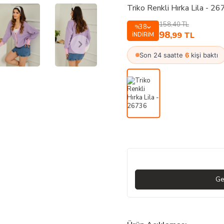
Triko Renkli Hırka Lila - 2
158,40
TL
38
%
98
,99
TL
İNDIRIM
Son 24 saatte
6
kişi baktı
Ge