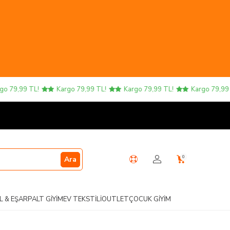
 79,99 TL!
Kargo 79,99 TL!
Kargo 79,99 TL!
Kargo 79,99 TL
0
Ara
L & EŞARP
ALT GIYIM
EV TEKSTILI
OUTLET
ÇOCUK GIYIM