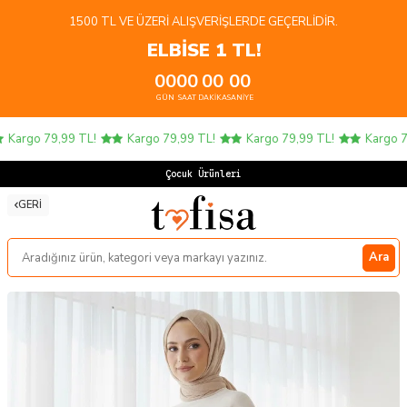
1500 TL VE ÜZERI ALIŞVERIŞLERDE GEÇERLIDIR.
ELBİSE 1 TL!
00
00
00
00
GÜN
SAAT
DAKIKA
SANIYE
Kargo 79,99 TL!
Kargo 79,99 TL!
Kargo 79,99 TL!
Kargo 79
Çocuk Ürünlerind
GERI
Ara