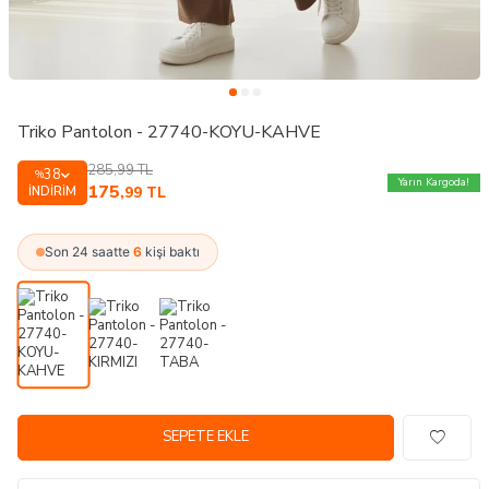
Triko Pantolon - 27740-KOYU-KAHVE
285,99
TL
38
%
Yarın Kargoda!
175
İNDIRIM
,99
TL
Son 24 saatte
6
kişi baktı
SEPETE EKLE