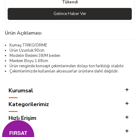
Tükendi
Gelince Haber Ver
Ürün Açıklaması
Kumaş:TRİKO/ÖRME
Ürün Uzunluk:90cm.
Modelin Bedeni:38/M beden.
Manken Boyu:1.68cm.
Ürün renginde konsept çekimlerinden dolayı ton farklılığı olabilir.
Çekimlerimizde kullanılan aksesuarlar ürünlere dahil değildir.
Kurumsal
Kategorilerimiz
Hızlı Erişim
Sosyal
FIRSAT