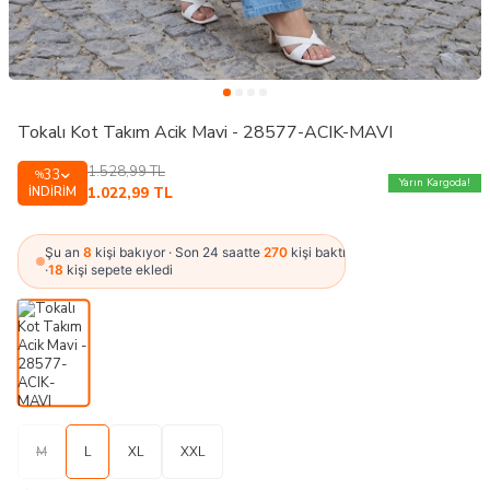
Tokalı Kot Takım Acik Mavi - 28577-ACIK-MAVI
1.528,99
TL
33
%
Yarın Kargoda!
İNDIRIM
1.022,99
TL
Şu an
8
kişi bakıyor · Son 24 saatte
270
kişi baktı
·
18
kişi sepete ekledi
M
L
XL
XXL