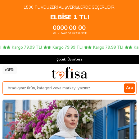
1500 TL VE ÜZERI ALIŞVERIŞLERDE GEÇERLIDIR.
ELBİSE 1 TL!
00
00
00
00
GÜN
SAAT
DAKIKA
SANIYE
Kargo 79,99 TL!
Kargo 79,99 TL!
Kargo 79,99 TL!
Karg
Çocuk Ürünlerinde
GERI
Ara