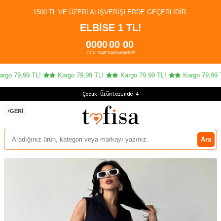
1500 TL VE ÜZERI ALIŞVERIŞLERDE GEÇERLIDIR.
ELBİSE 1 TL!
00
00
00
00
GÜN
SAAT
DAKIKA
SANIYE
go 79,99 TL!
Kargo 79,99 TL!
Kargo 79,99 TL!
Kargo 79,99 TL
Çocuk Ürünlerinde 4 A
GERI
Ara