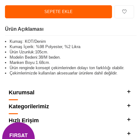
SEPETE EKLE
Ürün Açıklaması
Kumaş: KOT/Denim
Kumaş İçerik: %98 Polyester, %2 Likra
Ürün Uzunluk:105cm.
Modelin Bedeni:38/M beden.
Manken Boyu:1.68cm.
Ürün renginde konsept çekimlerinden dolayı ton farklılığı olabilir.
Çekimlerimizde kullanılan aksesuarlar ürünlere dahil değildir.
Kurumsal
Kategorilerimiz
Hızlı Erişim
FIRSAT
Sosyal