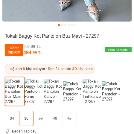
Tokalı Baggy Kot Pantolon Buz Mavi - 27297
802,99
TL
38
%
Yarın Kargoda!
494
İNDIRIM
,99
TL
Şu an
8
kişi bakıyor · Son 24 saatte
30
kişi baktı
34
36
38
40
42
Beden Tablosu