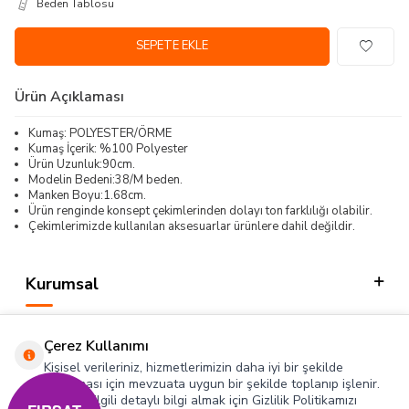
Beden Tablosu
SEPETE EKLE
Ürün Açıklaması
Kumaş: POLYESTER/ÖRME
Kumaş İçerik: %100 Polyester
Ürün Uzunluk:90cm.
Modelin Bedeni:38/M beden.
Manken Boyu:1.68cm.
Ürün renginde konsept çekimlerinden dolayı ton farklılığı olabilir.
Çekimlerimizde kullanılan aksesuarlar ürünlere dahil değildir.
Kurumsal
Kategorilerimiz
Çerez Kullanımı
Hızlı Erişim
Kişisel verileriniz, hizmetlerimizin daha iyi bir şekilde
sunulması için mevzuata uygun bir şekilde toplanıp işlenir.
Konuyla ilgili detaylı bilgi almak için Gizlilik Politikamızı
Sosyal