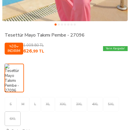
Tesettür Mayo Takımı Pembe - 27096
1.009,80
TL
38
%
Yarın Kargoda!
626
İNDIRIM
,99
TL
S
M
L
XL
XXL
3XL
4XL
5XL
6XL