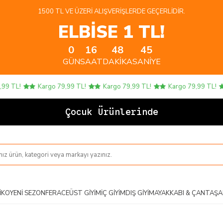
1500 TL VE ÜZERI ALIŞVERIŞLERDE GEÇERLIDIR.
ELBİSE 1 TL!
0
16
48
45
GÜN
SAAT
DAKIKA
SANIYE
9 TL!
Kargo 79,99 TL!
Kargo 79,99 TL!
Kargo 79,99 TL!
Çocuk Ürünlerinde 4
IKO
YENI SEZON
FERACE
ÜST GIYIM
İÇ GIYIM
DIŞ GIYIM
AYAKKABI & ÇANTA
ŞA