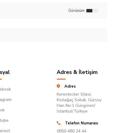
Görünüm :
syal
Adres & İletişim
Adres
ebook
Keresteciler Sitesi,
tagram
Kızılağaç Sokak, Gürsoy
Han No:1 Güngören/
tok
İstanbul/Türkiye
tube
Telefon Numarası
terest
0850 480 24 44