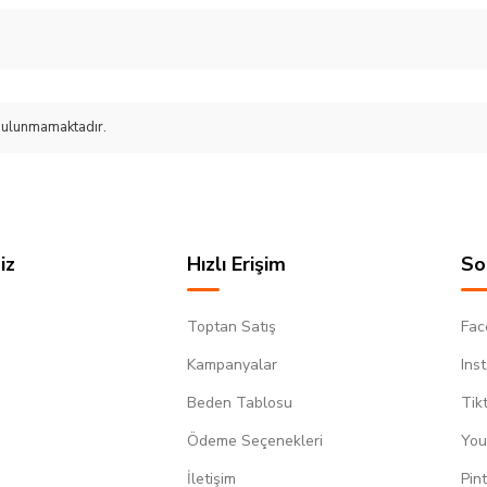
n bulunmamaktadır.
iz
Hızlı Erişim
So
Toptan Satış
Fac
Kampanyalar
Ins
Beden Tablosu
Tik
Ödeme Seçenekleri
You
m
İletişim
Pin