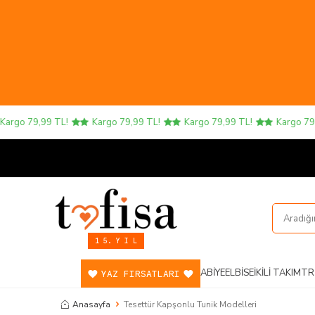
argo 79,99 TL!
Kargo 79,99 TL!
Kargo 79,99 TL!
Kargo 79,9
1 5. Y I L
ABIYE
ELBISE
İKILI TAKIM
TR
YAZ FIRSATLARI
Anasayfa
Tesettür Kapşonlu Tunik Modelleri