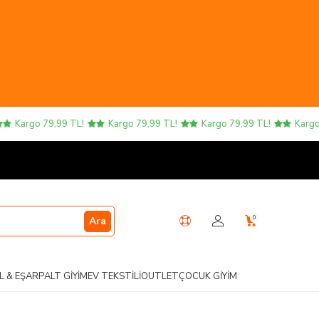
Kargo 79,99 TL!
Kargo 79,99 TL!
Kargo 79,99 TL!
Kargo 
0
Ara
L & EŞARP
ALT GIYIM
EV TEKSTILI
OUTLET
ÇOCUK GIYIM