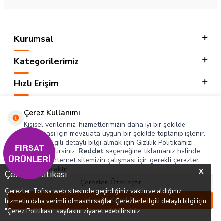
Kurumsal
Kategorilerimiz
Hızlı Erişim
Sosyal
Çerez Kullanımı
Kişisel verileriniz, hizmetlerimizin daha iyi bir şekilde
Adres & İletişim
sunulması için mevzuata uygun bir şekilde toplanıp işlenir.
Konuyla ilgili detaylı bilgi almak için Gizlilik Politikamızı
FIRSAT
inceleyebilirsiniz.
Reddet
seçeneğine tıklamanız halinde
ÜRÜNLERİ
yalnızca internet sitemizin çalışması için gerekli çerezler
T
-SOFT
kullanılacaktır.
X
Çerez Politikası
Çerezleri Özelleştir
Çerezler, Tofisa web sitesinde geçirdiğiniz vaktin ve aldığınız
0
0
Hepsini Kabul Et
hizmetin daha verimli olmasını sağlar. Çerezlerle ilgili detaylı bilgi için
Menü
Favorilerim
Hesabım
Sepetim
"Çerez Politikası" sayfasını ziyaret edebilirsiniz.