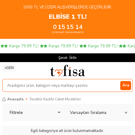
1500 TL VE ÜZERI ALIŞVERIŞLERDE GEÇERLIDIR.
ELBİSE 1 TL!
0
15
15
14
GÜN
SAAT
DAKIKA
SANIYE
Kargo 79,99 TL!
Kargo 79,99 TL!
Kargo 79,99 TL!
Karg
Çocuk Ürünl
GERI
Ara
Anasayfa
Tesettür Kadife Ceket Modelleri
Filtrele
İlgili kategoriye ait ürün bulunmamaktadır.