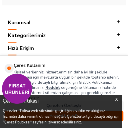
Kurumsal
Kategorilerimiz
Hızlı Erişim
Sosyal
Çerez Kullanımı
Kişisel verileriniz, hizmetlerimizin daha iyi bir şekilde
Adres & İletişim
sunulması için mevzuata uygun bir şekilde toplanıp işlenir.
Konuyla ilgili detaylı bilgi almak için Gizlilik Politikamızı
FIRSAT
inceleyebilirsiniz.
Reddet
seçeneğine tıklamanız halinde
ÜRÜNLERİ
yalnızca internet sitemizin çalışması için gerekli çerezler
T
-SOFT
kullanılacaktır.
X
Çerez Politikası
Çerezleri Özelleştir
Çerezler, Tofisa web sitesinde geçirdiğiniz vaktin ve aldığınız
0
0
Hepsini Kabul Et
hizmetin daha verimli olmasını sağlar. Çerezlerle ilgili detaylı bilgi için
Menü
Favorilerim
Hesabım
Sepetim
"Çerez Politikası" sayfasını ziyaret edebilirsiniz.