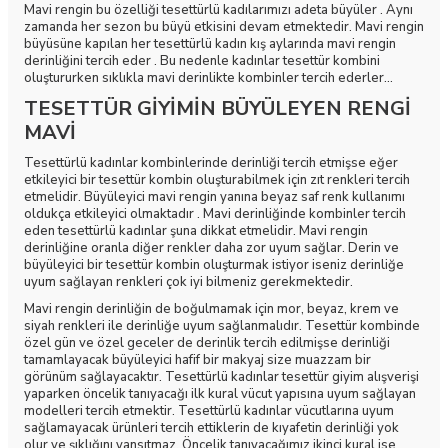
Mavi rengin bu özelliği tesettürlü kadılarımızı adeta büyüler . Aynı
zamanda her sezon bu büyü etkisini devam etmektedir. Mavi rengin
büyüsüne kapılan her tesettürlü kadın kış aylarında mavi rengin
derinliğini tercih eder . Bu nedenle kadınlar tesettür kombini
oluştururken sıklıkla mavi derinlikte kombinler tercih ederler...
TESETTÜR GİYİMİN BÜYÜLEYEN RENGİ
MAVİ
Tesettürlü kadınlar kombinlerinde derinliği tercih etmişse eğer
etkileyici bir tesettür kombin oluşturabilmek için zıt renkleri tercih
etmelidir. Büyüleyici mavi rengin yanına beyaz saf renk kullanımı
oldukça etkileyici olmaktadır . Mavi derinliğinde kombinler tercih
eden tesettürlü kadınlar şuna dikkat etmelidir. Mavi rengin
derinliğine oranla diğer renkler daha zor uyum sağlar. Derin ve
büyüleyici bir tesettür kombin oluşturmak istiyor iseniz derinliğe
uyum sağlayan renkleri çok iyi bilmeniz gerekmektedir.
Mavi rengin derinliğin de boğulmamak için mor, beyaz, krem ve
siyah renkleri ile derinliğe uyum sağlanmalıdır. Tesettür kombinde
özel gün ve özel geceler de derinlik tercih edilmişse derinliği
tamamlayacak büyüleyici hafif bir makyaj size muazzam bir
görünüm sağlayacaktır. Tesettürlü kadınlar tesettür giyim alışverişi
yaparken öncelik tanıyacağı ilk kural vücut yapısına uyum sağlayan
modelleri tercih etmektir. Tesettürlü kadınlar vücutlarına uyum
sağlamayacak ürünleri tercih ettiklerin de kıyafetin derinliği yok
olur ve şıklığını yansıtmaz. Öncelik tanıyacağımız ikinci kural ise