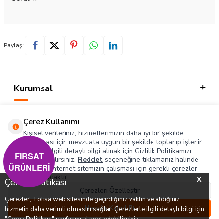
Paylaş :
Kurumsal
Kategorilerimiz
Çerez Kullanımı
Hızlı Erişim
Kişisel verileriniz, hizmetlerimizin daha iyi bir şekilde
sunulması için mevzuata uygun bir şekilde toplanıp işlenir.
Konuyla ilgili detaylı bilgi almak için Gizlilik Politikamızı
Sosyal
FIRSAT
inceleyebilirsiniz.
Reddet
seçeneğine tıklamanız halinde
ÜRÜNLERİ
yalnızca internet sitemizin çalışması için gerekli çerezler
Adres & İletişim
kullanılacaktır.
X
Çerez Politikası
Çerezleri Özelleştir
Çerezler, Tofisa web sitesinde geçirdiğiniz vaktin ve aldığınız
0
0
Hepsini Kabul Et
hizmetin daha verimli olmasını sağlar. Çerezlerle ilgili detaylı bilgi için
T
-SOFT
Menü
Favorilerim
Hesabım
Sepetim