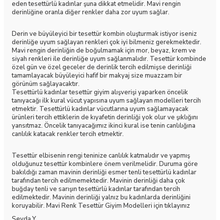
eden tesettürlü kadınlar şuna dikkat etmelidir. Mavi rengin
derinliğine oranla diğer renkler daha zor uyum sağlar.
Derin ve büyüleyici bir tesettür kombin oluşturmak istiyor iseniz
derinliğe uyum sağlayan renkleri çok iyi bilmeniz gerekmektedir.
Mavi rengin derinliğin de boğulmamak için mor, beyaz, krem ve
siyah renkleri ile derinliğe uyum sağlanmalıdır. Tesettür kombinde
özel gün ve özel geceler de derinlik tercih edilmişse derinliği
tamamlayacak büyüleyici hafif bir makyaj size muazzam bir
görünüm sağlayacaktır.
Tesettürlü kadınlar tesettür giyim alışverişi yaparken öncelik
tanıyacağı ilk kural vücut yapısına uyum sağlayan modelleri tercih
etmektir. Tesettürlü kadınlar vücutlarına uyum sağlamayacak
ürünleri tercih ettiklerin de kıyafetin derinliği yok olur ve şıklığını
yansıtmaz. Öncelik tanıyacağımız ikinci kural ise tenin canlılığına
canlılık katacak renkler tercih etmektir.
Tesettür elbisenin rengi teninize canlılık katmalıdır ve yapmış
olduğunuz tesettür kombinlere önem verilmelidir. Duruma göre
bakıldığı zaman mavinin derinliği esmer tenli tesettürlü kadınlar
tarafından tercih edilmemektedir. Mavinin derinliği daha çok
buğday tenli ve sarışın tesettürlü kadınlar tarafından tercih
edilmektedir. Mavinin derinliği yalnız bu kadınlarda derinliğini
koruyabilir.
Mavi Renk Tesettür Giyim Modelleri
için tıklayınız
Sevda Y.