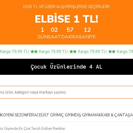
1500 TL VE ÜZERI ALIŞVERIŞLERDE GEÇERLIDIR.
ELBİSE 1 TL!
1
02
57
11
GÜN
SAAT
DAKIKA
SANIYE
,99 TL!
Kargo 79,99 TL!
Kargo 79,99 TL!
Kargo 79,99 TL!
Çocuk Ürünlerinde 4 AL 3 ÖDE!
IKO
YENI SEZON
FERACE
ÜST GIYIM
İÇ GIYIM
DIŞ GIYIM
AYAKKABI & ÇANTA
ŞA
tür Giyimde En Çok Tercih Edilen Renkler