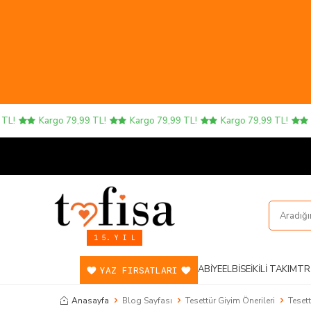
Kargo 79,99 TL!
Kargo 79,99 TL!
Kargo 79,99 TL!
Kargo 79
1 5. Y I L
ABIYE
ELBISE
İKILI TAKIM
TR
YAZ FIRSATLARI
Anasayfa
Blog Sayfası
Tesettür Giyim Önerileri
Teset