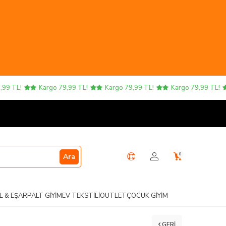
Kargo 79,99 TL!
Kargo 79,99 TL!
Kargo 79,99 TL!
Kargo
0
Ara
L & EŞARP
ALT GIYIM
EV TEKSTILI
OUTLET
ÇOCUK GIYIM
GERI