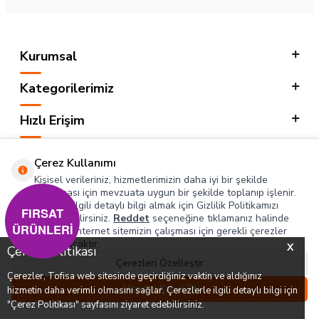
Kurumsal
Kategorilerimiz
Hızlı Erişim
Sosyal
Çerez Kullanımı
Kişisel verileriniz, hizmetlerimizin daha iyi bir şekilde
Adres & İletişim
sunulması için mevzuata uygun bir şekilde toplanıp işlenir.
Konuyla ilgili detaylı bilgi almak için Gizlilik Politikamızı
FIRSAT
inceleyebilirsiniz.
Reddet
seçeneğine tıklamanız halinde
ÜRÜNLERİ
yalnızca internet sitemizin çalışması için gerekli çerezler
T
-SOFT
kullanılacaktır.
X
Çerez Politikası
Çerezleri Özelleştir
Çerezler, Tofisa web sitesinde geçirdiğiniz vaktin ve aldığınız
0
0
Hepsini Kabul Et
hizmetin daha verimli olmasını sağlar. Çerezlerle ilgili detaylı bilgi için
Menü
Favorilerim
Hesabım
Sepetim
"Çerez Politikası" sayfasını ziyaret edebilirsiniz.