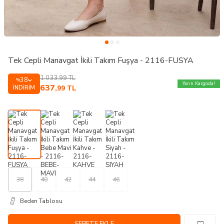
Tek Cepli Manavgat İkili Takım Fuşya - 2116-FUSYA
1.033,99
TL
38
%
Yarın Kargoda!
637
İNDIRIM
,99
TL
38
40
42
44
46
Beden Tablosu