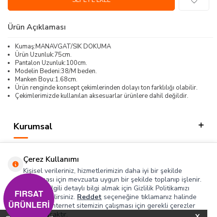
SEPETE EKLE
Ürün Açıklaması
Kumaş:MANAVGAT/SIK DOKUMA
Ürün Uzunluk:75cm.
Pantalon Uzunluk:100cm.
Modelin Bedeni:38/M beden.
Manken Boyu:1.68cm.
Ürün renginde konsept çekimlerinden dolayı ton farklılığı olabilir.
Çekimlerimizde kullanılan aksesuarlar ürünlere dahil değildir.
Kurumsal
Kategorilerimiz
Çerez Kullanımı
Hızlı Erişim
Kişisel verileriniz, hizmetlerimizin daha iyi bir şekilde
sunulması için mevzuata uygun bir şekilde toplanıp işlenir.
Konuyla ilgili detaylı bilgi almak için Gizlilik Politikamızı
Sosyal
FIRSAT
inceleyebilirsiniz.
Reddet
seçeneğine tıklamanız halinde
ÜRÜNLERİ
yalnızca internet sitemizin çalışması için gerekli çerezler
Adres & İletişim
kullanılacaktır.
X