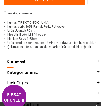
SEPETE EKLE
Ürün Açıklaması
Kumaş: TRİKOTON/DOKUMA
Kumaş İçerik: %59 Pamuk, %41 Polyester
Ürün Uzunluk:70cm.
Modelin Bedeni:38/M beden.
Manken Boyu:1.68cm.
Ürün renginde konsept çekimlerinden dolayı ton farklılığı olabilir.
Çekimlerimizde kullanılan aksesuarlar ürünlere dahil değildir.
Kurumsal
Kategorilerimiz
Hızlı Erişim
Sosyal
FIRSAT
ÜRÜNLERİ
Adres & İletişim
X