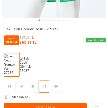
Tek Cepli Gömlek Yesil - 27087
419,76
TL
37
%
Yarın Kargoda!
263
İNDIRIM
,99
TL
38
40
42
44
46
Beden Tablosu