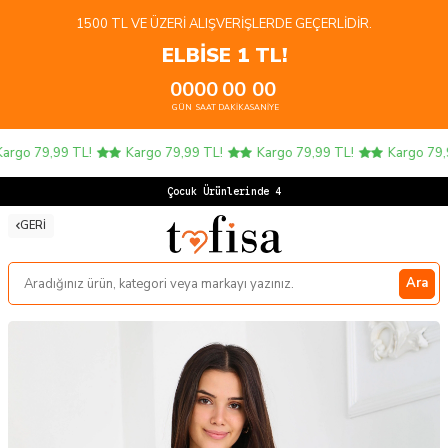
1500 TL VE ÜZERI ALIŞVERIŞLERDE GEÇERLIDIR.
ELBİSE 1 TL!
00
00
00
00
GÜN
SAAT
DAKIKA
SANIYE
rgo 79,99 TL!
Kargo 79,99 TL!
Kargo 79,99 TL!
Kargo 79,99
Çocuk Ürünlerinde 4 A
GERI
Ara