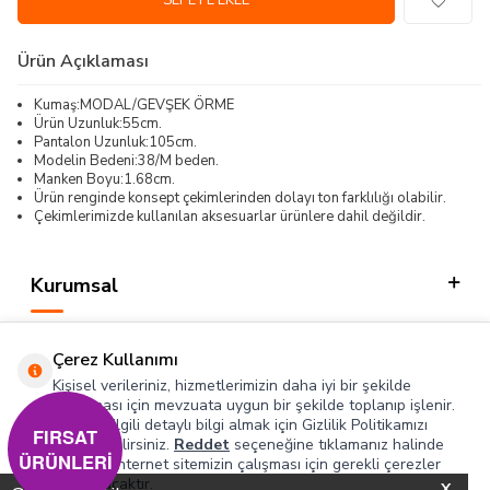
SEPETE EKLE
Ürün Açıklaması
Kumaş:MODAL/GEVŞEK ÖRME
Ürün Uzunluk:55cm.
Pantalon Uzunluk:105cm.
Modelin Bedeni:38/M beden.
Manken Boyu:1.68cm.
Ürün renginde konsept çekimlerinden dolayı ton farklılığı olabilir.
Çekimlerimizde kullanılan aksesuarlar ürünlere dahil değildir.
Kurumsal
Kategorilerimiz
Çerez Kullanımı
Hızlı Erişim
Kişisel verileriniz, hizmetlerimizin daha iyi bir şekilde
sunulması için mevzuata uygun bir şekilde toplanıp işlenir.
Konuyla ilgili detaylı bilgi almak için Gizlilik Politikamızı
Sosyal
FIRSAT
inceleyebilirsiniz.
Reddet
seçeneğine tıklamanız halinde
ÜRÜNLERİ
yalnızca internet sitemizin çalışması için gerekli çerezler
Adres & İletişim
kullanılacaktır.
X