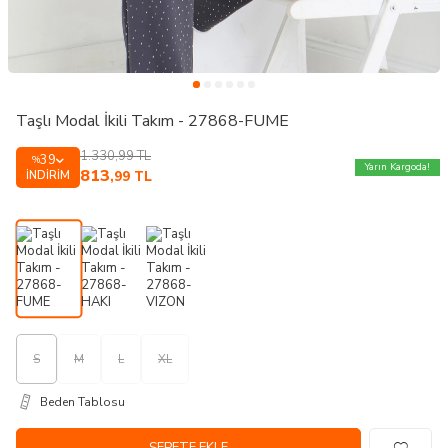
Taşlı Modal İkili Takım - 27868-FUME
1.330,99
TL
39
%
Yarın Kargoda!
813
İNDIRIM
,99
TL
S
M
L
XL
Beden Tablosu