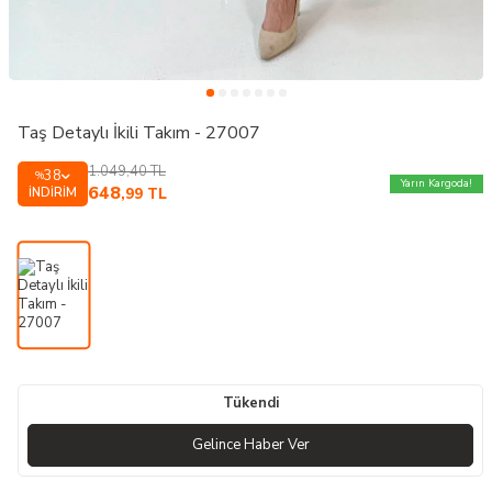
Taş Detaylı İkili Takım - 27007
1.049,40
TL
38
%
Yarın Kargoda!
648
İNDIRIM
,99
TL
Tükendi
Gelince Haber Ver