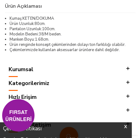
Ürün Açıklaması
Kumaş:KETEN/DOKUMA
Ürün Uzunluk:80cm.
Pantalon Uzunluk:100cm.
Modelin Bedeni:38/M beden.
Manken Boyu:1.68cm.
Ürün renginde konsept çekimlerinden dolayı ton farklılığı olabilir.
Çekimlerimizde kullanılan aksesuarlar ürünlere dahil değildir.
Kurumsal
Kategorilerimiz
Hızlı Erişim
Sosyal
FIRSAT
ÜRÜNLERİ
Adres & İletişim
X
Çerez Politikası