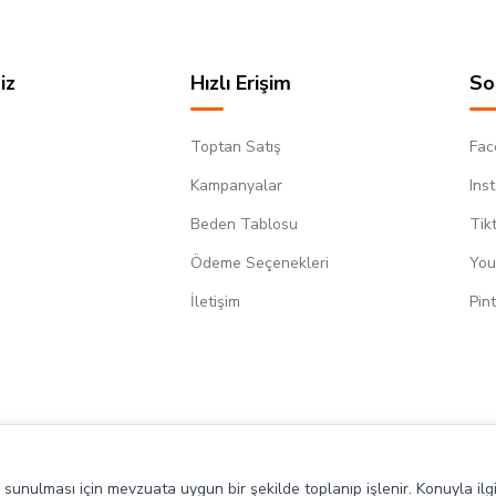
iz
Hızlı Erişim
So
Toptan Satış
Fac
Kampanyalar
Ins
Beden Tablosu
Tik
Ödeme Seçenekleri
You
m
İletişim
Pin
de sunulması için mevzuata uygun bir şekilde toplanıp işlenir. Konuyla ilgi