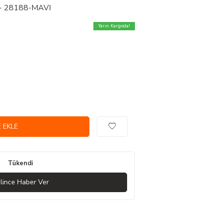
l - 28188-MAVI
Yarın Kargoda!
 EKLE
Tükendi
lince Haber Ver