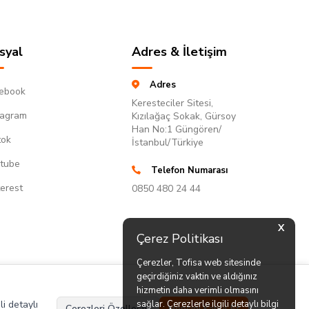
syal
Adres & İletişim
Adres
ebook
Keresteciler Sitesi,
tagram
Kızılağaç Sokak, Gürsoy
Han No:1 Güngören/
tok
İstanbul/Türkiye
tube
Telefon Numarası
terest
0850 480 24 44
X
Çerez Politikası
Çerezler, Tofisa web sitesinde
geçirdiğiniz vaktin ve aldığınız
hizmetin daha verimli olmasını
li detaylı
sağlar. Çerezlerle ilgili detaylı bilgi
Çerezleri Özelleştir
Hepsini Kabul Et