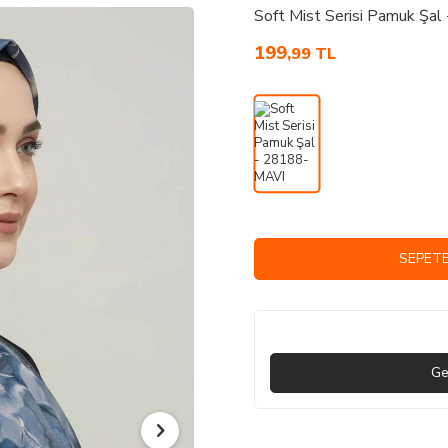
Soft Mist Serisi Pamuk Şa
199
,99
TL
SEPETE
Ge