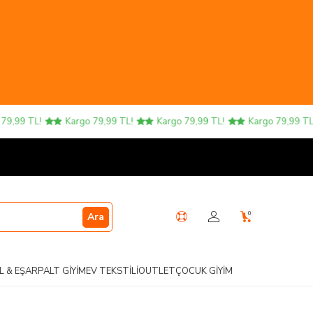
99 TL!
Kargo 79,99 TL!
Kargo 79,99 TL!
Kargo 79,99 TL!
0
Ara
L & EŞARP
ALT GIYIM
EV TEKSTILI
OUTLET
ÇOCUK GIYIM