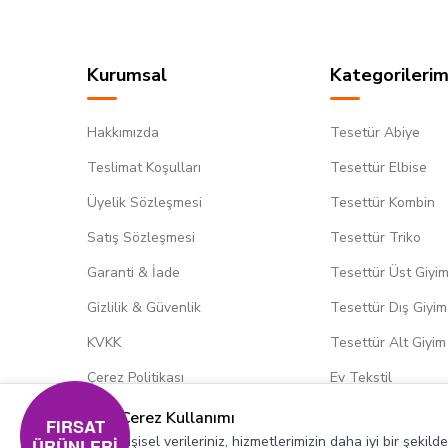
Kurumsal
Kategorilerim
Hakkımızda
Tesetür Abiye
Teslimat Koşulları
Tesettür Elbise
Üyelik Sözleşmesi
Tesettür Kombin
Satış Sözleşmesi
Tesettür Triko
Garanti & İade
Tesettür Üst Giyi
Gizlilik & Güvenlik
Tesettür Dış Giyim
KVKK
Tesettür Alt Giyim
Çerez Politikası
Ev Tekstil
Çerez Kullanımı
FIRSAT
Kişisel verileriniz, hizmetlerimizin daha iyi bir şekil
ÜRÜNLERİ