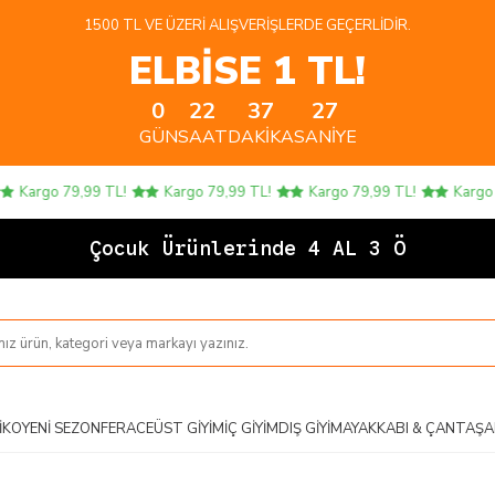
1500 TL VE ÜZERI ALIŞVERIŞLERDE GEÇERLIDIR.
ELBİSE 1 TL!
0
22
37
27
GÜN
SAAT
DAKIKA
SANIYE
Kargo 79,99 TL!
Kargo 79,99 TL!
Kargo 79,99 TL!
Kargo 79,
Çocuk Ürünlerinde 4 AL 3 ÖDE!
IKO
YENI SEZON
FERACE
ÜST GIYIM
İÇ GIYIM
DIŞ GIYIM
AYAKKABI & ÇANTA
ŞA