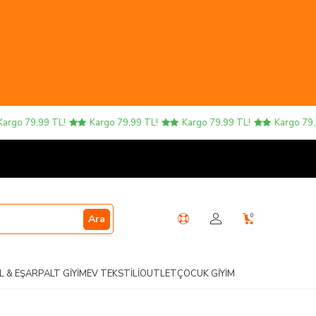
o 79,99 TL!
Kargo 79,99 TL!
Kargo 79,99 TL!
Kargo 79,99 
0
Ara
L & EŞARP
ALT GIYIM
EV TEKSTILI
OUTLET
ÇOCUK GIYIM