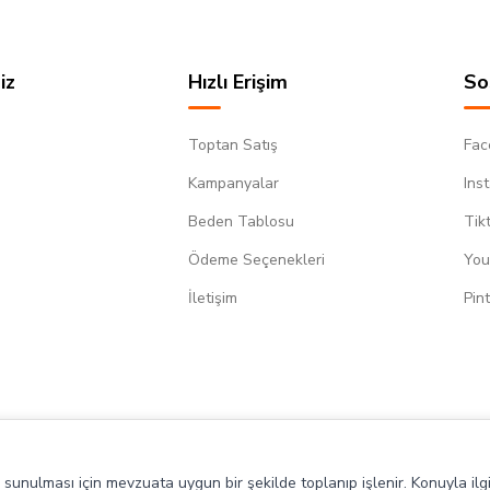
iz
Hızlı Erişim
So
Toptan Satış
Fac
Kampanyalar
Ins
Beden Tablosu
Tik
Ödeme Seçenekleri
You
m
İletişim
Pin
de sunulması için mevzuata uygun bir şekilde toplanıp işlenir. Konuyla ilgi