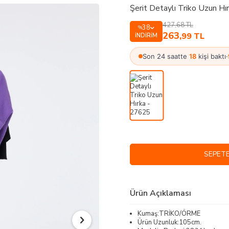
Şerit Detaylı Triko Uzun H
427,68
TL
38
%
263
,99
TL
İNDIRIM
Son 24 saatte
18
kişi baktı
·
SEPETE
Ürün Açıklaması
Kumaş:TRİKO/ÖRME
Ürün Uzunluk:105cm.