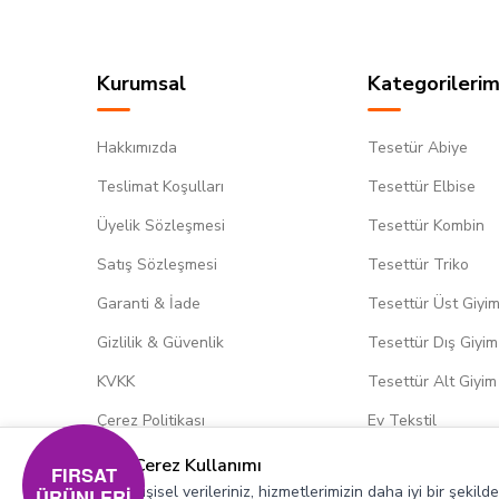
Kurumsal
Kategorilerim
Hakkımızda
Tesetür Abiye
Teslimat Koşulları
Tesettür Elbise
Üyelik Sözleşmesi
Tesettür Kombin
Satış Sözleşmesi
Tesettür Triko
Garanti & İade
Tesettür Üst Giyi
Gizlilik & Güvenlik
Tesettür Dış Giyim
KVKK
Tesettür Alt Giyim
Çerez Politikası
Ev Tekstil
Çerez Kullanımı
FIRSAT
Kişisel verileriniz, hizmetlerimizin daha iyi bir şekil
ÜRÜNLERİ