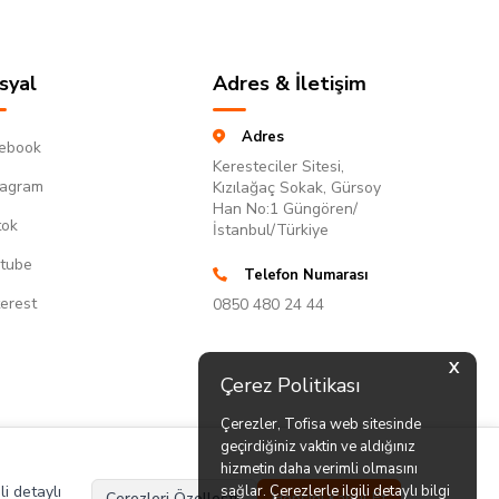
syal
Adres & İletişim
Adres
ebook
Keresteciler Sitesi,
tagram
Kızılağaç Sokak, Gürsoy
Han No:1 Güngören/
tok
İstanbul/Türkiye
tube
Telefon Numarası
terest
0850 480 24 44
X
Çerez Politikası
Çerezler, Tofisa web sitesinde
geçirdiğiniz vaktin ve aldığınız
hizmetin daha verimli olmasını
li detaylı
sağlar. Çerezlerle ilgili detaylı bilgi
Çerezleri Özelleştir
Hepsini Kabul Et