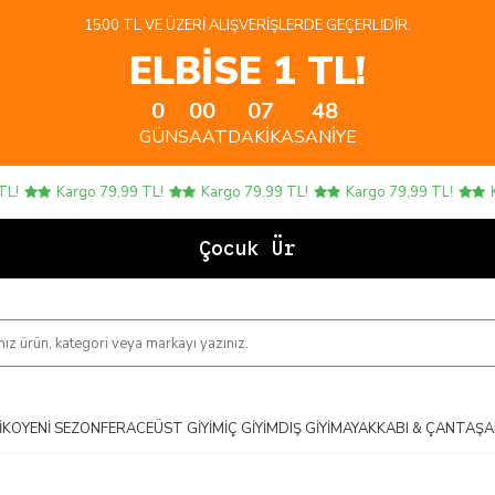
1500 TL VE ÜZERI ALIŞVERIŞLERDE GEÇERLIDIR.
ELBİSE 1 TL!
0
00
07
47
GÜN
SAAT
DAKIKA
SANIYE
Kargo 79,99 TL!
Kargo 79,99 TL!
Kargo 79,99 TL!
Karg
Çocuk Ürünle
IKO
YENI SEZON
FERACE
ÜST GIYIM
İÇ GIYIM
DIŞ GIYIM
AYAKKABI & ÇANTA
ŞA