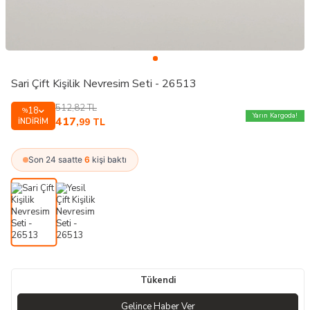
Sari Çift Kişilik Nevresim Seti - 26513
512,82
TL
18
%
Yarın Kargoda!
417
İNDIRIM
,99
TL
Son 24 saatte
6
kişi baktı
Tükendi
Gelince Haber Ver