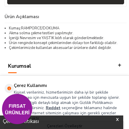
Ürün Açıklaması
Kumaş:RAMPORCE/DOKUMA
Akma solma çekme testleri yapılmıştır.
İçeriği Nevresim ve YASTIK kılıfı olarak gönderilmektedir.
Ürün renginde konsept çekimlerinden dolayı ton farklılığı olabilir.
Çekimlerimizde kullanılan aksesuarlar ürünlere dahil değildir.
Kurumsal
Kategorilerimiz
Çerez Kullanımı
Hızlı Erişim
Kişisel verileriniz, hizmetlerimizin daha iyi bir şekilde
sunulması için mevzuata uygun bir şekilde toplanıp işlenir.
Konuyla ilgili detaylı bilgi almak için Gizlilik Politikamızı
Sosyal
FIRSAT
inceleyebilirsiniz.
Reddet
seçeneğine tıklamanız halinde
ÜRÜNLERİ
yalnızca internet sitemizin çalışması için gerekli çerezler
Adres & İletişim
kullanılacaktır.
X
Çerez Politikası
Çerezleri Özelleştir