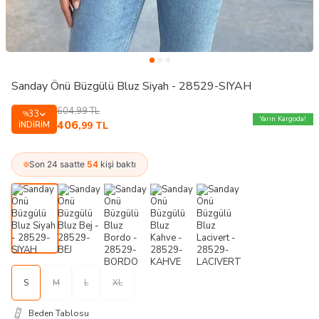
Sanday Önü Büzgülü Bluz Siyah - 28529-SIYAH
604,99
TL
33
%
Yarın Kargoda!
406
İNDIRIM
,99
TL
Son 24 saatte
54
kişi baktı
S
M
L
XL
Beden Tablosu