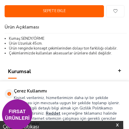
SEPETE EKLE
Ürün Açıklaması
Kumaş:SENDY/ÖRME
Ürün Uzunluk:45cm.
Ürün renginde konsept çekimlerinden dolayı ton farklılığı olabilir.
Çekimlerimizde kullanılan aksesuarlar ürünlere dahil değildir.
Kurumsal
Kategorilerimiz
Çerez Kullanımı
Hızlı Erişim
Kişisel verileriniz, hizmetlerimizin daha iyi bir şekilde
sunulması için mevzuata uygun bir şekilde toplanıp işlenir.
Konuyla ilgili detaylı bilgi almak için Gizlilik Politikamızı
Sosyal
FIRSAT
inceleyebilirsiniz.
Reddet
seçeneğine tıklamanız halinde
ÜRÜNLERİ
yalnızca internet sitemizin çalışması için gerekli çerezler
Adres & İletişim
kullanılacaktır.
X
Çerez Politikası