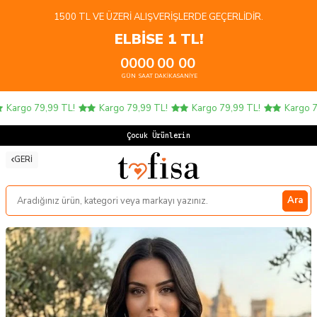
1500 TL VE ÜZERI ALIŞVERIŞLERDE GEÇERLIDIR.
ELBİSE 1 TL!
00
00
00
00
GÜN
SAAT
DAKIKA
SANIYE
Kargo 79,99 TL!
Kargo 79,99 TL!
Kargo 79,99 TL!
Kargo 79,
Çocuk Ürünlerinde
GERI
Ara