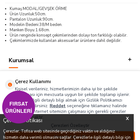
Kumaş:MODAL/GEVŞEK ÖRME
Ürün Uzunluk:50cm.
Pantalon Uzunluk:90cm.
Modelin Bedeni:38/M beden.
Manken Boyu:1.68cm.
Ürün renginde konsept çekimlerinden dolayı ton farklılığı olabilir.
Çekimlerimizde kullanılan aksesuarlar ürünlere dahil değildir.
Kurumsal
Kategorilerimiz
Çerez Kullanımı
Hızlı Erişim
Kişisel verileriniz, hizmetlerimizin daha iyi bir şekilde
sunulması için mevzuata uygun bir şekilde toplanıp işlenir.
Konuyla ilgili detaylı bilgi almak için Gizlilik Politikamızı
Sosyal
FIRSAT
inceleyebilirsiniz.
Reddet
seçeneğine tıklamanız halinde
ÜRÜNLERİ
yalnızca internet sitemizin çalışması için gerekli çerezler
Adres & İletişim
kullanılacaktır.
X
Çerez Politikası
Çerezleri Özelleştir
Çerezler, Tofisa web sitesinde geçirdiğiniz vaktin ve aldığınız
0
0
Hepsini Kabul Et
hizmetin daha verimli olmasını sağlar. Çerezlerle ilgili detaylı bilgi için