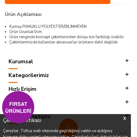
Ürün Açıklaması
Kumaş:PAMUKLU POLYESTER/BİLİNMEYEN
Ürün Uzunluk:0cm.
Ürün renginde konsept çekimlerinden dolayı ton farklılığı olabilir.
Çekimlerimizde kullanılan aksesuarlar ürünlere dahil değildir.
Kurumsal
Kategorilerimiz
Hızlı Erişim
Sosyal
FIRSAT
ÜRÜNLERİ
Adres & İletişim
X
Çerez Politikası
Çerezler, Tofisa web sitesinde geçirdiğiniz vaktin ve aldığınız
0
0