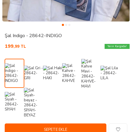
Şal Indigo - 28642-INDIGO
199
,99
TL
Yarın Kargoda!
SEPETE EKLE