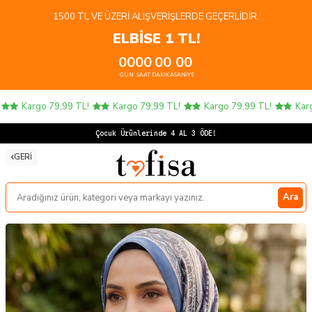
1500 TL VE ÜZERI ALIŞVERIŞLERDE GEÇERLIDIR.
ELBİSE 1 TL!
00
00
00
00
GÜN
SAAT
DAKIKA
SANIYE
Kargo 79,99 TL!
Kargo 79,99 TL!
Kargo 79,99 TL!
Kargo
Çocuk Ürünlerinde 4 AL 3 ÖDE!
GERI
Ara