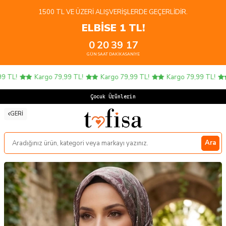
1500 TL VE ÜZERI ALIŞVERIŞLERDE GEÇERLIDIR.
ELBİSE 1 TL!
0
20
39
17
GÜN
SAAT
DAKIKA
SANIYE
TL!
Kargo 79,99 TL!
Kargo 79,99 TL!
Kargo 79,99 TL!
Çocuk Ürünlerinde 4
GERI
Ara