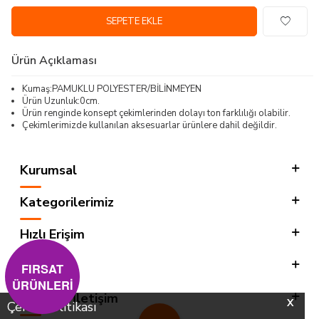
SEPETE EKLE
Ürün Açıklaması
Kumaş:PAMUKLU POLYESTER/BİLİNMEYEN
Ürün Uzunluk:0cm.
Ürün renginde konsept çekimlerinden dolayı ton farklılığı olabilir.
Çekimlerimizde kullanılan aksesuarlar ürünlere dahil değildir.
Kurumsal
Kategorilerimiz
Hızlı Erişim
Sosyal
FIRSAT
ÜRÜNLERİ
Adres & İletişim
X
Çerez Politikası