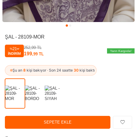
ŞAL - 28109-MOR
252,99
TL
21
%
Yarın Kargoda!
199
İNDIRIM
,99
TL
Şu an
8
kişi bakıyor · Son 24 saatte
30
kişi baktı
SEPETE EKLE