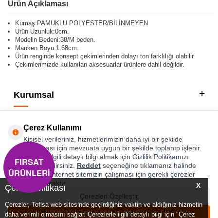
Ürün Açıklaması
Kumaş:PAMUKLU POLYESTER/BİLİNMEYEN
Ürün Uzunluk:0cm.
Modelin Bedeni:38/M beden.
Manken Boyu:1.68cm.
Ürün renginde konsept çekimlerinden dolayı ton farklılığı olabilir.
Çekimlerimizde kullanılan aksesuarlar ürünlere dahil değildir.
Kurumsal
Kategorilerimiz
Çerez Kullanımı
Hızlı Erişim
Kişisel verileriniz, hizmetlerimizin daha iyi bir şekilde
sunulması için mevzuata uygun bir şekilde toplanıp işlenir.
Konuyla ilgili detaylı bilgi almak için Gizlilik Politikamızı
FIRSAT
Sosyal
inceleyebilirsiniz.
Reddet
seçeneğine tıklamanız halinde
ÜRÜNLERİ
yalnızca internet sitemizin çalışması için gerekli çerezler
Adres & İletişim
kullanılacaktır.
X
Çerez Politikası
Çerezleri Özelleştir
Çerezler, Tofisa web sitesinde geçirdiğiniz vaktin ve aldığınız hizmetin
0
0
Hepsini Kabul Et
daha verimli olmasını sağlar. Çerezlerle ilgili detaylı bilgi için "Çerez