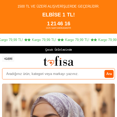
1500 TL VE ÜZERI ALIŞVERIŞLERDE GEÇERLIDIR.
ELBİSE 1 TL!
1
21
46
16
GÜN
SAAT
DAKIKA
SANIYE
go 79,99 TL!
Kargo 79,99 TL!
Kargo 79,99 TL!
Kargo 79,99 T
Çocuk Ürünlerinde 4
GERI
Ara