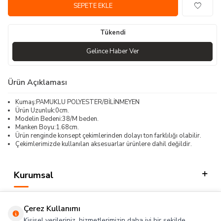
SEPETE EKLE
Tükendi
Gelince Haber Ver
Ürün Açıklaması
Kumaş:PAMUKLU POLYESTER/BİLİNMEYEN
Ürün Uzunluk:0cm.
Modelin Bedeni:38/M beden.
Manken Boyu:1.68cm.
Ürün renginde konsept çekimlerinden dolayı ton farklılığı olabilir.
Çekimlerimizde kullanılan aksesuarlar ürünlere dahil değildir.
Kurumsal
Kategorilerimiz
Çerez Kullanımı
Hızlı Erişim
Kişisel verileriniz, hizmetlerimizin daha iyi bir şekilde