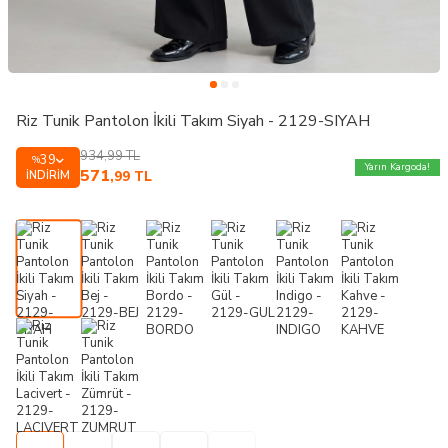
Riz Tunik Pantolon İkili Takım Siyah - 2129-SIYAH
934,99
TL
39
%
Yarın Kargoda!
571
İNDIRIM
,99
TL