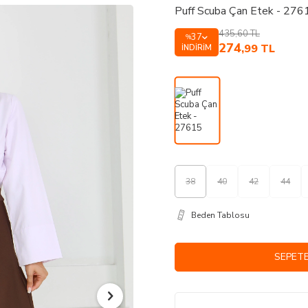
Puff Scuba Çan Etek - 276
435,60
TL
37
%
274
,99
TL
İNDIRIM
38
40
42
44
Beden Tablosu
SEPETE