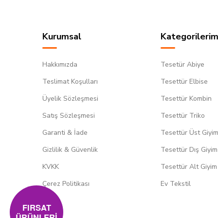
Kurumsal
Kategorilerim
Hakkımızda
Tesetür Abiye
Teslimat Koşulları
Tesettür Elbise
Üyelik Sözleşmesi
Tesettür Kombin
Satış Sözleşmesi
Tesettür Triko
Garanti & İade
Tesettür Üst Giyi
Gizlilik & Güvenlik
Tesettür Dış Giyim
KVKK
Tesettür Alt Giyim
Çerez Politikası
Ev Tekstil
FIRSAT
ÜRÜNLERİ