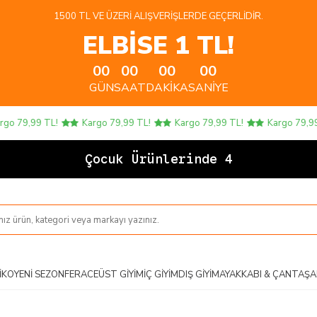
1500 TL VE ÜZERI ALIŞVERIŞLERDE GEÇERLIDIR.
ELBİSE 1 TL!
00
00
00
00
GÜN
SAAT
DAKIKA
SANIYE
79,99 TL!
Kargo 79,99 TL!
Kargo 79,99 TL!
Kargo 79,99 TL
Çocuk Ürünlerinde 4 AL 3
IKO
YENI SEZON
FERACE
ÜST GIYIM
İÇ GIYIM
DIŞ GIYIM
AYAKKABI & ÇANTA
ŞA