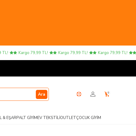
!
Kargo 79,99 TL!
Kargo 79,99 TL!
Kargo 79,99 TL!
Ka
0
Ara
L & EŞARP
ALT GIYIM
EV TEKSTILI
OUTLET
ÇOCUK GIYIM