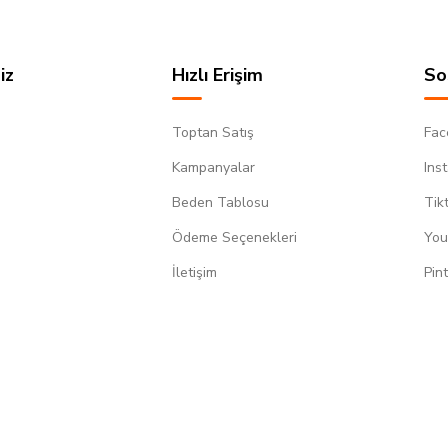
iz
Hızlı Erişim
So
Toptan Satış
Fac
Kampanyalar
Ins
Beden Tablosu
Tik
Ödeme Seçenekleri
You
m
İletişim
Pin