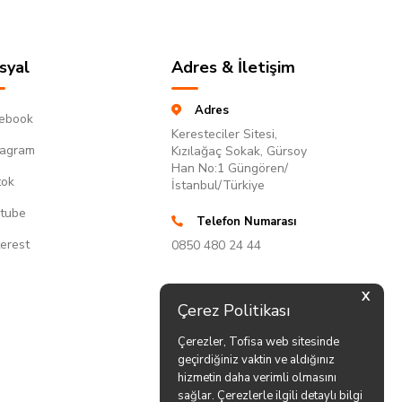
syal
Adres & İletişim
Adres
ebook
Keresteciler Sitesi,
tagram
Kızılağaç Sokak, Gürsoy
Han No:1 Güngören/
tok
İstanbul/Türkiye
tube
Telefon Numarası
terest
0850 480 24 44
X
Çerez Politikası
Çerezler, Tofisa web sitesinde
geçirdiğiniz vaktin ve aldığınız
hizmetin daha verimli olmasını
sağlar. Çerezlerle ilgili detaylı bilgi