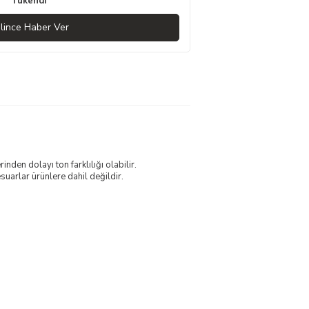
Tükendi
lince Haber Ver
nden dolayı ton farklılığı olabilir.
uarlar ürünlere dahil değildir.