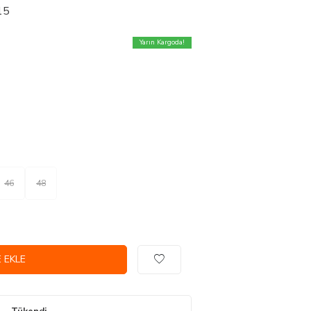
15
Yarın Kargoda!
46
48
 EKLE