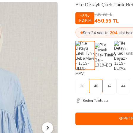
Pile Detaylı Çilek Tunik 
736,99
TL
39
%
450
,99
TL
İNDIRIM
Son 24 saatte
204
kişi bak
38
40
42
44
Beden Tablosu
SEPETE