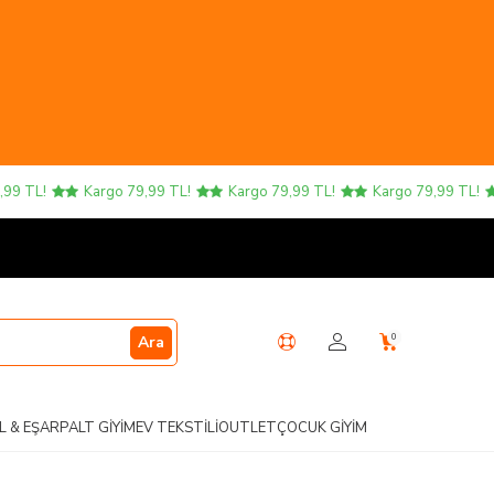
TL!
Kargo 79,99 TL!
Kargo 79,99 TL!
Kargo 79,99 TL!
K
0
Ara
L & EŞARP
ALT GIYIM
EV TEKSTILI
OUTLET
ÇOCUK GIYIM