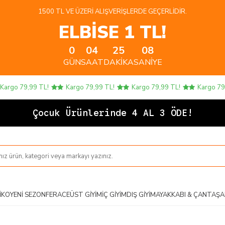
1500 TL VE ÜZERI ALIŞVERIŞLERDE GEÇERLIDIR.
ELBİSE 1 TL!
0
04
25
08
GÜN
SAAT
DAKIKA
SANIYE
o 79,99 TL!
Kargo 79,99 TL!
Kargo 79,99 TL!
Kargo 79,99 
Ço
IKO
YENI SEZON
FERACE
ÜST GIYIM
İÇ GIYIM
DIŞ GIYIM
AYAKKABI & ÇANTA
ŞA