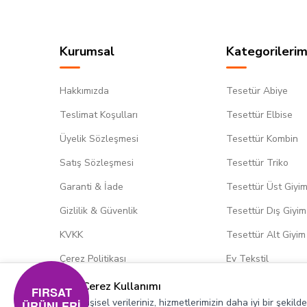
Kurumsal
Kategorilerim
Hakkımızda
Tesetür Abiye
Teslimat Koşulları
Tesettür Elbise
Üyelik Sözleşmesi
Tesettür Kombin
Satış Sözleşmesi
Tesettür Triko
Garanti & İade
Tesettür Üst Giyi
Gizlilik & Güvenlik
Tesettür Dış Giyim
KVKK
Tesettür Alt Giyim
Çerez Politikası
Ev Tekstil
Çerez Kullanımı
FIRSAT
Kişisel verileriniz, hizmetlerimizin daha iyi bir şekil
ÜRÜNLERİ