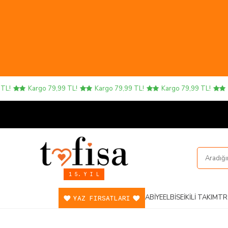
Kargo 79,99 TL!
Kargo 79,99 TL!
Kargo 79,99 TL!
Karg
1 5. Y I L
ABIYE
ELBISE
İKILI TAKIM
TR
YAZ FIRSATLARI