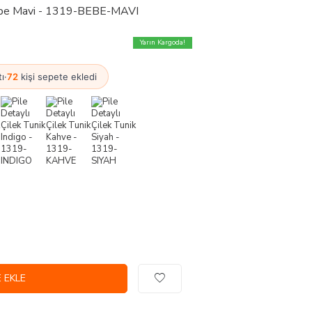
Bebe Mavi - 1319-BEBE-MAVI
Yarın Kargoda!
tı
·
72
kişi sepete ekledi
 EKLE