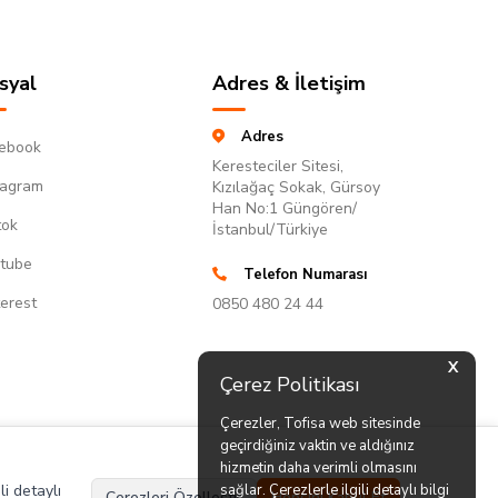
syal
Adres & İletişim
Adres
ebook
Keresteciler Sitesi,
tagram
Kızılağaç Sokak, Gürsoy
Han No:1 Güngören/
tok
İstanbul/Türkiye
tube
Telefon Numarası
terest
0850 480 24 44
X
Çerez Politikası
Çerezler, Tofisa web sitesinde
geçirdiğiniz vaktin ve aldığınız
hizmetin daha verimli olmasını
li detaylı
sağlar. Çerezlerle ilgili detaylı bilgi
Çerezleri Özelleştir
Hepsini Kabul Et