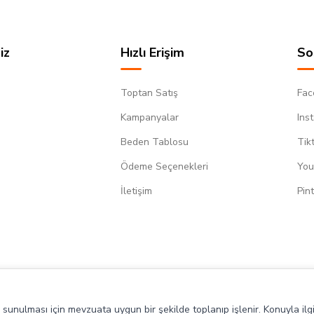
iz
Hızlı Erişim
So
Toptan Satış
Fac
Kampanyalar
Ins
Beden Tablosu
Tik
Ödeme Seçenekleri
You
m
İletişim
Pin
de sunulması için mevzuata uygun bir şekilde toplanıp işlenir. Konuyla ilgi