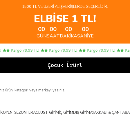
1500 TL VE ÜZERI ALIŞVERIŞLERDE GEÇERLIDIR.
ELBİSE 1 TL!
00
00
00
00
GÜN
SAAT
DAKIKA
SANIYE
Kargo 79,99 TL!
Kargo 79,99 TL!
Kargo 79,99 TL!
Kargo
Çocuk Ürünlerin
IKO
YENI SEZON
FERACE
ÜST GIYIM
İÇ GIYIM
DIŞ GIYIM
AYAKKABI & ÇANTA
ŞA