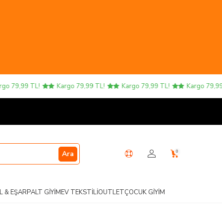
 79,99 TL!
Kargo 79,99 TL!
Kargo 79,99 TL!
Kargo 79,99 TL
0
Ara
L & EŞARP
ALT GIYIM
EV TEKSTILI
OUTLET
ÇOCUK GIYIM