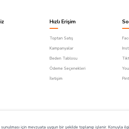
iz
Hızlı Erişim
So
Toptan Satış
Fac
Kampanyalar
Ins
Beden Tablosu
Tik
Ödeme Seçenekleri
You
m
İletişim
Pin
de sunulması için mevzuata uygun bir şekilde toplanıp işlenir. Konuyla ilgi