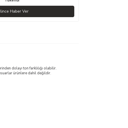
Tükendi
lince Haber Ver
nden dolayı ton farklılığı olabilir.
uarlar ürünlere dahil değildir.