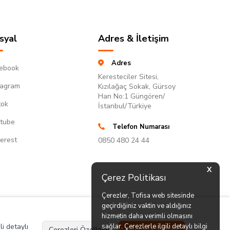
syal
Adres & İletişim
Adres
ebook
Keresteciler Sitesi,
tagram
Kızılağaç Sokak, Gürsoy
Han No:1 Güngören/
tok
İstanbul/Türkiye
tube
Telefon Numarası
terest
0850 480 24 44
X
Çerez Politikası
Çerezler, Tofisa web sitesinde
geçirdiğiniz vaktin ve aldığınız
hizmetin daha verimli olmasını
li detaylı
sağlar. Çerezlerle ilgili detaylı bilgi
Çerezleri Özelleştir
Hepsini Kabul Et