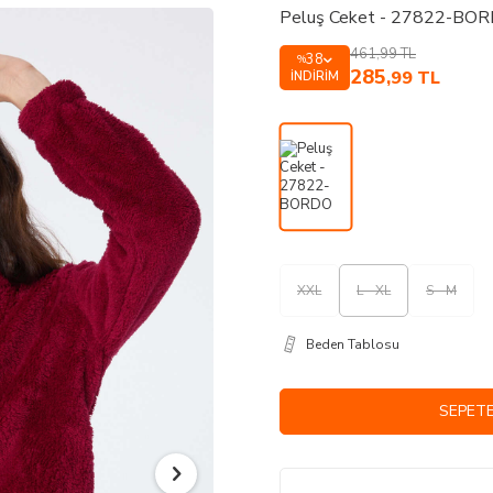
Peluş Ceket - 27822-BO
461,99
TL
38
%
285
,99
TL
İNDIRIM
XXL
L - XL
S - M
Beden Tablosu
SEPETE