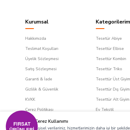
Kurumsal
Kategorilerim
Hakkımızda
Tesetür Abiye
Teslimat Koşulları
Tesettür Elbise
Üyelik Sözleşmesi
Tesettür Kombin
Satış Sözleşmesi
Tesettür Triko
Garanti & İade
Tesettür Üst Giyi
Gizlilik & Güvenlik
Tesettür Dış Giyim
KVKK
Tesettür Alt Giyim
Çerez Politikası
Ev Tekstil
Çerez Kullanımı
FIRSAT
Kişisel verileriniz, hizmetlerimizin daha iyi bir şekil
ÜRÜNLERİ