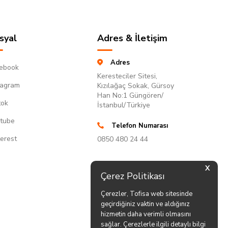
syal
Adres & İletişim
Adres
ebook
Keresteciler Sitesi,
tagram
Kızılağaç Sokak, Gürsoy
Han No:1 Güngören/
tok
İstanbul/Türkiye
tube
Telefon Numarası
terest
0850 480 24 44
X
Çerez Politikası
Çerezler, Tofisa web sitesinde
geçirdiğiniz vaktin ve aldığınız
hizmetin daha verimli olmasını
sağlar. Çerezlerle ilgili detaylı bilgi