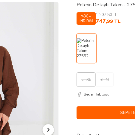
Pelerin Detaylı Takım - 2
1.207,80
TL
38
%
747
,99
TL
İNDIRIM
L - XL
S - M
Beden Tablosu
SEPETE