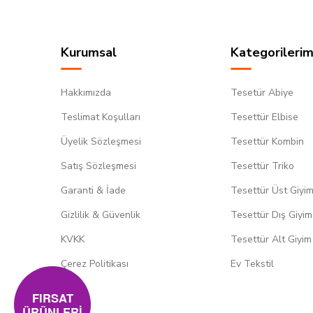
Kurumsal
Kategorilerim
Hakkımızda
Tesetür Abiye
Teslimat Koşulları
Tesettür Elbise
Üyelik Sözleşmesi
Tesettür Kombin
Satış Sözleşmesi
Tesettür Triko
Garanti & İade
Tesettür Üst Giyi
Gizlilik & Güvenlik
Tesettür Dış Giyim
KVKK
Tesettür Alt Giyim
Çerez Politikası
Ev Tekstil
FIRSAT
ÜRÜNLERİ