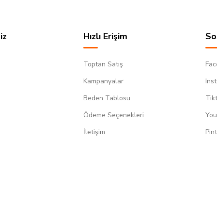
iz
Hızlı Erişim
So
Toptan Satış
Fac
Kampanyalar
Ins
Beden Tablosu
Tik
Ödeme Seçenekleri
You
m
İletişim
Pin