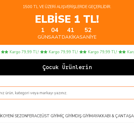
1500 TL VE ÜZERI ALIŞVERIŞLERDE GEÇERLIDIR.
ELBİSE 1 TL!
1
04
41
52
GÜN
SAAT
DAKIKA
SANIYE
Kargo 79,99 TL!
Kargo 79,99 TL!
Kargo 79,99 TL!
Kargo 
Çocuk Ürünlerinde 4
IKO
YENI SEZON
FERACE
ÜST GIYIM
İÇ GIYIM
DIŞ GIYIM
AYAKKABI & ÇANTA
ŞA