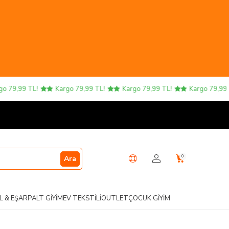
79,99 TL!
Kargo 79,99 TL!
Kargo 79,99 TL!
Kargo 79,99 TL!
0
Ara
L & EŞARP
ALT GIYIM
EV TEKSTILI
OUTLET
ÇOCUK GIYIM