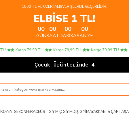
1500 TL VE ÜZERI ALIŞVERIŞLERDE GEÇERLIDIR.
ELBİSE 1 TL!
00
00
00
00
GÜN
SAAT
DAKIKA
SANIYE
!
Kargo 79,99 TL!
Kargo 79,99 TL!
Kargo 79,99 TL!
Kar
Çocuk Ürünlerinde 4 AL 3
IKO
YENI SEZON
FERACE
ÜST GIYIM
İÇ GIYIM
DIŞ GIYIM
AYAKKABI & ÇANTA
ŞA