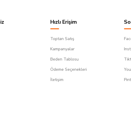
iz
Hızlı Erişim
So
Toptan Satış
Fac
Kampanyalar
Ins
Beden Tablosu
Tik
Ödeme Seçenekleri
You
m
İletişim
Pin