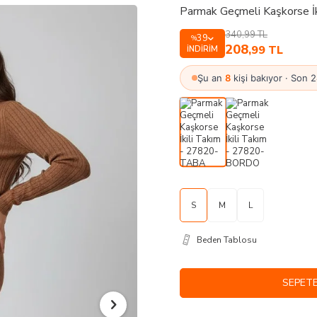
Parmak Geçmeli Kaşkorse İ
340,99
TL
39
%
208
,99
TL
İNDIRIM
Şu an
8
kişi bakıyor · Son 
S
M
L
Beden Tablosu
SEPETE