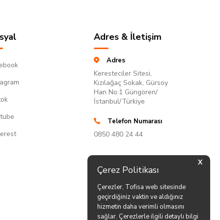
syal
Adres & İletişim
Adres
ebook
Keresteciler Sitesi,
tagram
Kızılağaç Sokak, Gürsoy
Han No:1 Güngören/
tok
İstanbul/Türkiye
tube
Telefon Numarası
terest
0850 480 24 44
X
Çerez Politikası
Çerezler, Tofisa web sitesinde
geçirdiğiniz vaktin ve aldığınız
hizmetin daha verimli olmasını
sağlar. Çerezlerle ilgili detaylı bilgi