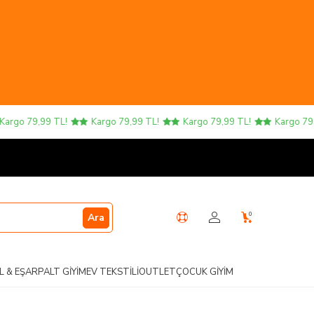
go 79,99 TL!
Kargo 79,99 TL!
Kargo 79,99 TL!
Kargo 79,99
0
Ara
L & EŞARP
ALT GIYIM
EV TEKSTILI
OUTLET
ÇOCUK GIYIM