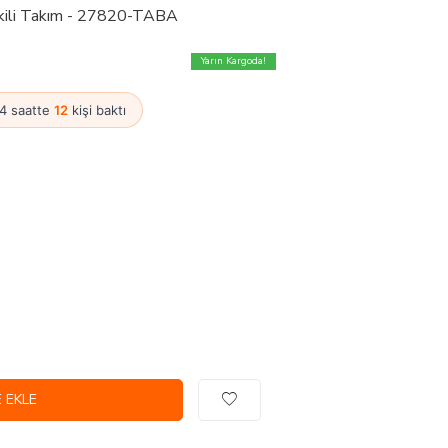
kili Takım - 27820-TABA
Yarın Kargoda!
24 saatte
12
kişi baktı
 EKLE