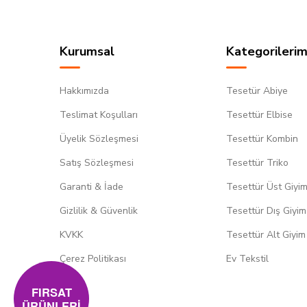
Kurumsal
Kategorilerim
Hakkımızda
Tesetür Abiye
Teslimat Koşulları
Tesettür Elbise
Üyelik Sözleşmesi
Tesettür Kombin
Satış Sözleşmesi
Tesettür Triko
Garanti & İade
Tesettür Üst Giyi
Gizlilik & Güvenlik
Tesettür Dış Giyim
KVKK
Tesettür Alt Giyim
Çerez Politikası
Ev Tekstil
FIRSAT
ÜRÜNLERİ