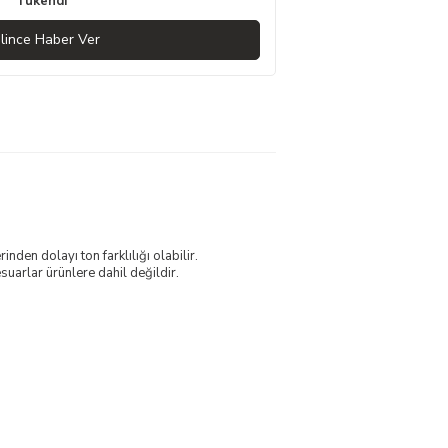
Tükendi
lince Haber Ver
nden dolayı ton farklılığı olabilir.
uarlar ürünlere dahil değildir.