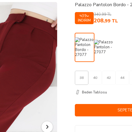
Palazzo Pantolon Bordo -
340,99
TL
39
%
208
,99
TL
İNDIRIM
38
40
42
44
Beden Tablosu
SEPETE