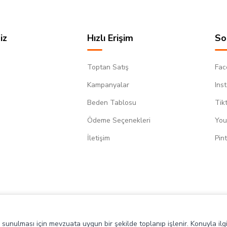
iz
Hızlı Erişim
So
Toptan Satış
Fac
Kampanyalar
Ins
Beden Tablosu
Tik
Ödeme Seçenekleri
You
m
İletişim
Pin
de sunulması için mevzuata uygun bir şekilde toplanıp işlenir. Konuyla ilgi