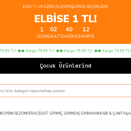
1500 TL VE ÜZERI ALIŞVERIŞLERDE GEÇERLIDIR.
ELBİSE 1 TL!
1
02
40
11
GÜN
SAAT
DAKIKA
SANIYE
9 TL!
Kargo 79,99 TL!
Kargo 79,99 TL!
Kargo 79,99 TL!
Çocuk Ürünlerinde 4 AL
IKO
YENI SEZON
FERACE
ÜST GIYIM
İÇ GIYIM
DIŞ GIYIM
AYAKKABI & ÇANTA
ŞA