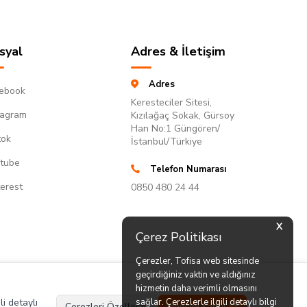
syal
Adres & İletişim
Adres
ebook
Keresteciler Sitesi,
tagram
Kızılağaç Sokak, Gürsoy
Han No:1 Güngören/
tok
İstanbul/Türkiye
tube
Telefon Numarası
terest
0850 480 24 44
X
Çerez Politikası
Çerezler, Tofisa web sitesinde
geçirdiğiniz vaktin ve aldığınız
hizmetin daha verimli olmasını
li detaylı
sağlar. Çerezlerle ilgili detaylı bilgi
Çerezleri Özelleştir
Hepsini Kabul Et