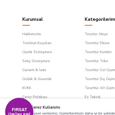
Kurumsal
Kategorilerim
Hakkımızda
Tesetür Abiye
Teslimat Koşulları
Tesettür Elbise
Üyelik Sözleşmesi
Tesettür Kombin
Satış Sözleşmesi
Tesettür Triko
Garanti & İade
Tesettür Üst Giyi
Gizlilik & Güvenlik
Tesettür Dış Giyim
KVKK
Tesettür Alt Giyim
Çerez Politikası
Ev Tekstil
Çerez Kullanımı
FIRSAT
Kişisel verileriniz, hizmetlerimizin daha iyi bir şekil
ÜRÜNLERİ