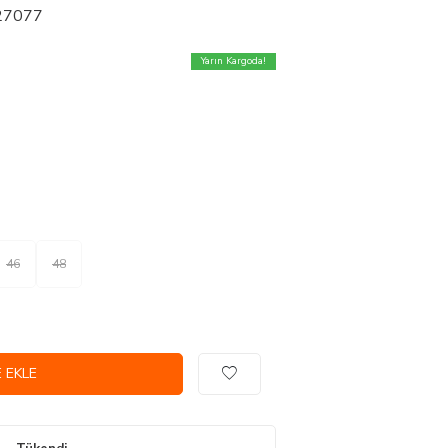
 27077
Yarın Kargoda!
46
48
 EKLE