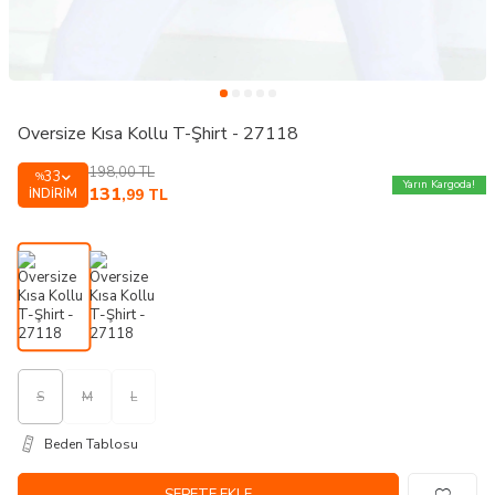
Oversize Kısa Kollu T-Şhirt - 27118
198,00
TL
33
%
Yarın Kargoda!
131
İNDIRIM
,99
TL
S
M
L
Beden Tablosu