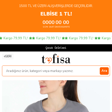
1500 TL VE ÜZERI ALIŞVERIŞLERDE GEÇERLIDIR.
ELBİSE 1 TL!
00
00
00
00
GÜN
SAAT
DAKIKA
SANIYE
Kargo 79,99 TL!
Kargo 79,99 TL!
Kargo 79,99 TL!
Kargo 79
Çocuk Ürünlerinde
GERI
Ara