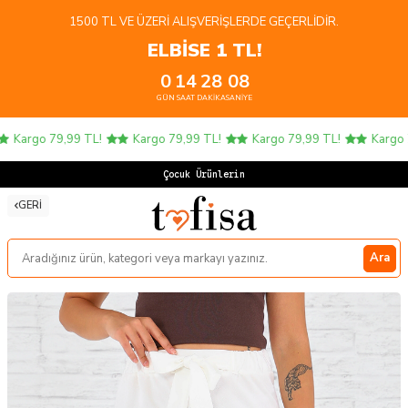
1500 TL VE ÜZERI ALIŞVERIŞLERDE GEÇERLIDIR.
ELBİSE 1 TL!
0
14
28
07
GÜN
SAAT
DAKIKA
SANIYE
Kargo 79,99 TL!
Kargo 79,99 TL!
Kargo 79,99 TL!
Kargo 79
Çocuk Ürünlerinde
GERI
Ara