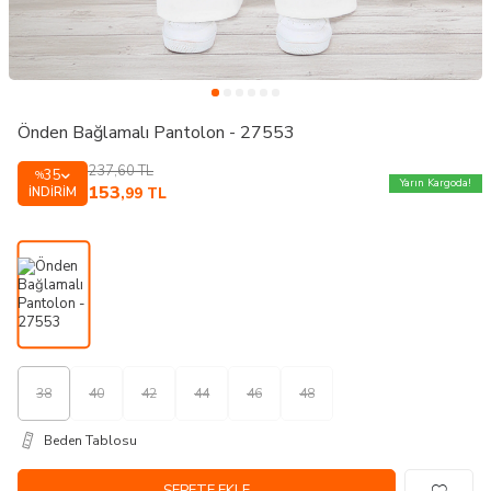
Önden Bağlamalı Pantolon - 27553
237,60
TL
35
%
Yarın Kargoda!
153
İNDIRIM
,99
TL
38
40
42
44
46
48
Beden Tablosu