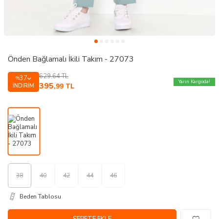
Önden Bağlamalı İkili Takım - 27073
629,64
TL
37
%
Yarın Kargoda!
395
İNDIRIM
,99
TL
38
40
42
44
46
Beden Tablosu