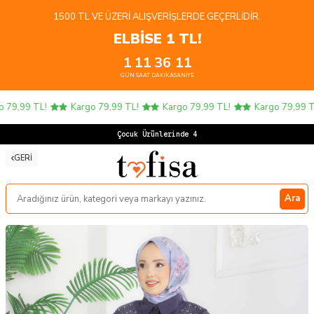
1500 TL VE ÜZERI ALIŞVERIŞLERDE GEÇERLIDIR.
ELBİSE 1 TL!
1
11
36
11
GÜN
SAAT
DAKIKA
SANIYE
79,99 TL!
Kargo 79,99 TL!
Kargo 79,99 TL!
Kargo 79,99 TL!
Çocuk Ürünlerinde 4 AL
GERI
Ara