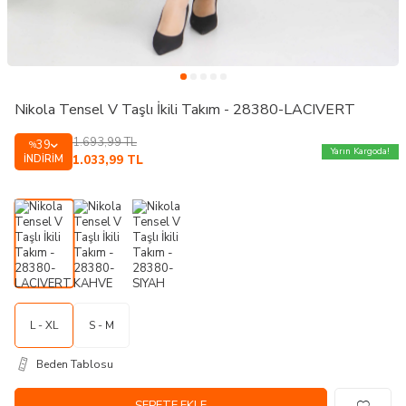
Nikola Tensel V Taşlı İkili Takım - 28380-LACIVERT
1.693,99
TL
39
%
Yarın Kargoda!
İNDIRIM
1.033,99
TL
L - XL
S - M
Beden Tablosu