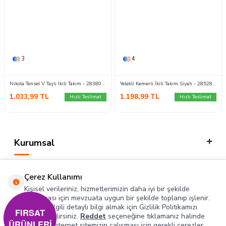
3
4
Nikola Tensel V Taşlı İkili Takım - 28380-SIYAH
Yelekli Kemerli İkili Takım Siyah - 28528-SIYAH
1.033,99
TL
1.198,99
TL
Hızlı Teslimat
Hızlı Teslimat
Kurumsal
Kategorilerimiz
Çerez Kullanımı
Hızlı Erişim
Kişisel verileriniz, hizmetlerimizin daha iyi bir şekilde
sunulması için mevzuata uygun bir şekilde toplanıp işlenir.
Konuyla ilgili detaylı bilgi almak için Gizlilik Politikamızı
Sosyal
FIRSAT
inceleyebilirsiniz.
Reddet
seçeneğine tıklamanız halinde
ÜRÜNLERİ
yalnızca internet sitemizin çalışması için gerekli çerezler