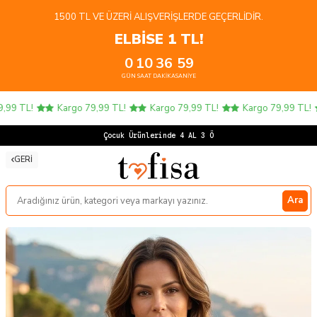
1500 TL VE ÜZERI ALIŞVERIŞLERDE GEÇERLIDIR.
ELBİSE 1 TL!
0
10
36
59
GÜN
SAAT
DAKIKA
SANIYE
9 TL!
Kargo 79,99 TL!
Kargo 79,99 TL!
Kargo 79,99 TL!
Çocuk Ürünlerinde 4 AL 3 ÖDE!
GERI
Ara