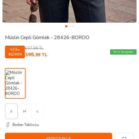
Müslin Cepli Gömlek - 28426-BORDO
637,99
TL
38
%
Yarın Kargoda!
395
İNDIRIM
,99
TL
S
M
L
Beden Tablosu