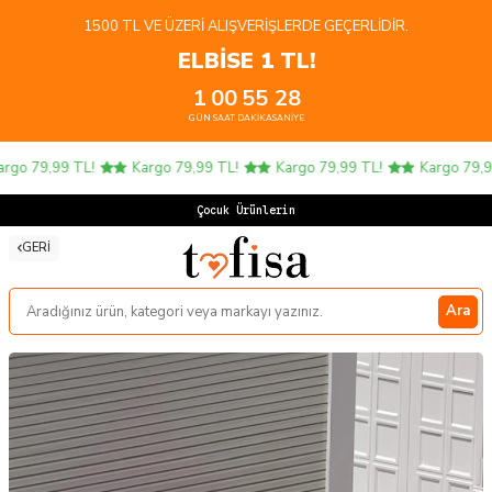
1500 TL VE ÜZERI ALIŞVERIŞLERDE GEÇERLIDIR.
ELBİSE 1 TL!
1
00
55
28
GÜN
SAAT
DAKIKA
SANIYE
go 79,99 TL!
Kargo 79,99 TL!
Kargo 79,99 TL!
Kargo 79,99 
Çocuk Ürünlerinde
GERI
Ara