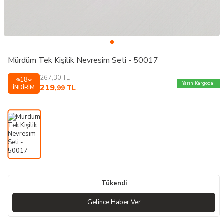
Mürdüm Tek Kişilik Nevresim Seti - 50017
267,30
TL
18
%
Yarın Kargoda!
219
İNDIRIM
,99
TL
Tükendi
Gelince Haber Ver