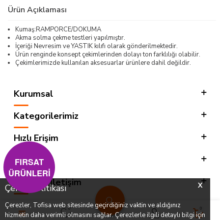
Ürün Açıklaması
Kumaş:RAMPORCE/DOKUMA
Akma solma çekme testleri yapılmıştır.
İçeriği Nevresim ve YASTIK kılıfı olarak gönderilmektedir.
Ürün renginde konsept çekimlerinden dolayı ton farklılığı olabilir.
Çekimlerimizde kullanılan aksesuarlar ürünlere dahil değildir.
Kurumsal
Kategorilerimiz
Hızlı Erişim
Sosyal
FIRSAT
ÜRÜNLERİ
Adres & İletişim
X
Çerez Politikası
Çerezler, Tofisa web sitesinde geçirdiğiniz vaktin ve aldığınız
0
0
hizmetin daha verimli olmasını sağlar. Çerezlerle ilgili detaylı bilgi için