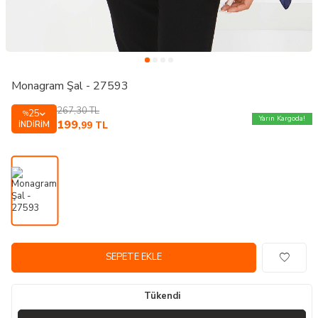
Monagram Şal - 27593
267,30
TL
25
%
Yarın Kargoda!
199
İNDIRIM
,99
TL
SEPETE EKLE
Tükendi