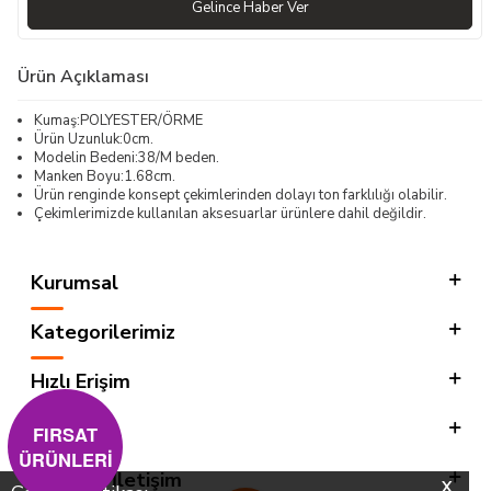
Gelince Haber Ver
Ürün Açıklaması
Kumaş:POLYESTER/ÖRME
Ürün Uzunluk:0cm.
Modelin Bedeni:38/M beden.
Manken Boyu:1.68cm.
Ürün renginde konsept çekimlerinden dolayı ton farklılığı olabilir.
Çekimlerimizde kullanılan aksesuarlar ürünlere dahil değildir.
Kurumsal
Kategorilerimiz
Hızlı Erişim
Sosyal
FIRSAT
ÜRÜNLERİ
Adres & İletişim
X