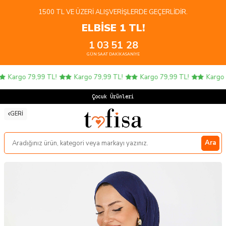
1500 TL VE ÜZERI ALIŞVERIŞLERDE GEÇERLIDIR.
ELBİSE 1 TL!
1
03
51
28
GÜN
SAAT
DAKIKA
SANIYE
Kargo 79,99 TL!
Kargo 79,99 TL!
Kargo 79,99 TL!
Kargo 7
Çocuk Ürünlerinde
GERI
Ara