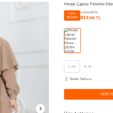
Modal Çapraz Pelerinli El
1.330,99
TL
39
%
813
,99
TL
İNDIRIM
L - XL
S - M
Beden Tablosu
SEPETE