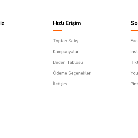
iz
Hızlı Erişim
So
Toptan Satış
Fac
Kampanyalar
Ins
Beden Tablosu
Tik
Ödeme Seçenekleri
You
m
İletişim
Pin