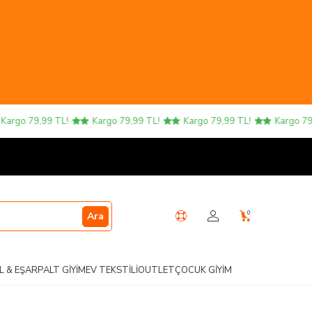
o 79,99 TL!
Kargo 79,99 TL!
Kargo 79,99 TL!
Kargo 79,99 
0
Ara
L & EŞARP
ALT GIYIM
EV TEKSTILI
OUTLET
ÇOCUK GIYIM