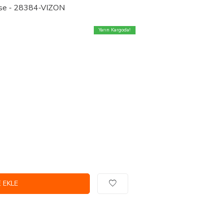
bise - 28384-VIZON
Yarın Kargoda!
 EKLE