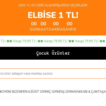
1500 TL VE ÜZERI ALIŞVERIŞLERDE GEÇERLIDIR.
ELBİSE 1 TL!
00
00
00
00
GÜN
SAAT
DAKIKA
SANIYE
Kargo 79,99 TL!
Kargo 79,99 TL!
Kargo 79,99 TL!
Karg
Çocuk Ürünlerinde 4
IKO
YENI SEZON
FERACE
ÜST GIYIM
İÇ GIYIM
DIŞ GIYIM
AYAKKABI & ÇANTA
ŞA