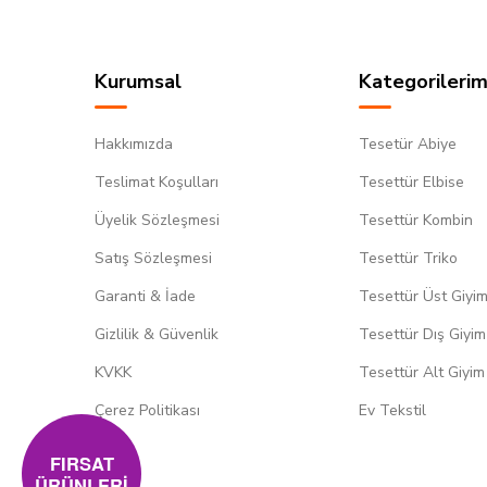
Kurumsal
Kategorilerim
Hakkımızda
Tesetür Abiye
Teslimat Koşulları
Tesettür Elbise
Üyelik Sözleşmesi
Tesettür Kombin
Satış Sözleşmesi
Tesettür Triko
Garanti & İade
Tesettür Üst Giyi
Gizlilik & Güvenlik
Tesettür Dış Giyim
KVKK
Tesettür Alt Giyim
Çerez Politikası
Ev Tekstil
FIRSAT
ÜRÜNLERİ