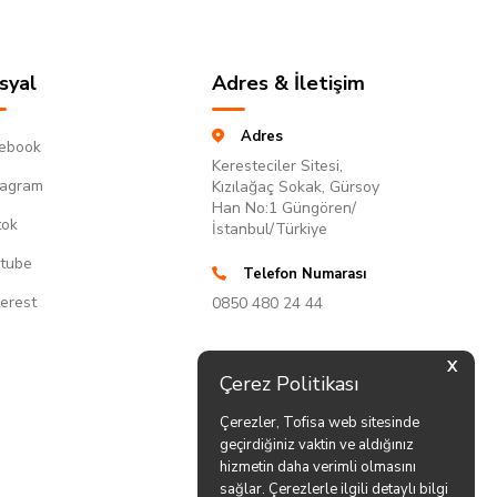
syal
Adres & İletişim
Adres
ebook
Keresteciler Sitesi,
tagram
Kızılağaç Sokak, Gürsoy
Han No:1 Güngören/
tok
İstanbul/Türkiye
tube
Telefon Numarası
terest
0850 480 24 44
X
Çerez Politikası
Çerezler, Tofisa web sitesinde
geçirdiğiniz vaktin ve aldığınız
hizmetin daha verimli olmasını
sağlar. Çerezlerle ilgili detaylı bilgi