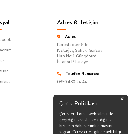
syal
Adres & İletişim
Adres
ebook
Keresteciler Sitesi,
tagram
Kızılağaç Sokak, Gürsoy
Han No:1 Güngören/
tok
İstanbul/Türkiye
tube
Telefon Numarası
terest
0850 480 24 44
X
Çerez Politikası
Çerezler, Tofisa web sitesinde
geçirdiğiniz vaktin ve aldığınız
hizmetin daha verimli olmasını
sağlar. Çerezlerle ilgili detaylı bilgi