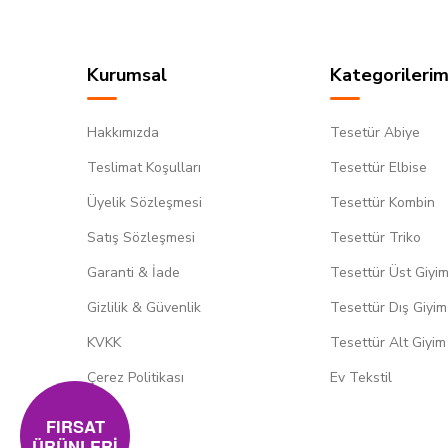
Kurumsal
Kategorilerim
Hakkımızda
Tesetür Abiye
Teslimat Koşulları
Tesettür Elbise
Üyelik Sözleşmesi
Tesettür Kombin
Satış Sözleşmesi
Tesettür Triko
Garanti & İade
Tesettür Üst Giyi
Gizlilik & Güvenlik
Tesettür Dış Giyim
KVKK
Tesettür Alt Giyim
Çerez Politikası
Ev Tekstil
FIRSAT
ÜRÜNLERİ