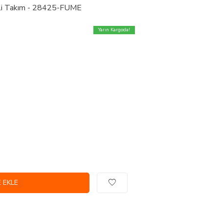
ili Takım - 28425-FUME
Yarın Kargoda!
 EKLE