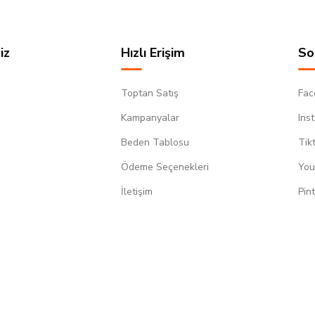
iz
Hızlı Erişim
So
Toptan Satış
Fac
Kampanyalar
Ins
Beden Tablosu
Tik
Ödeme Seçenekleri
You
m
İletişim
Pin