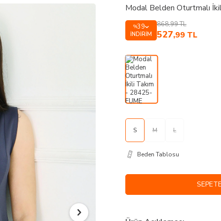
Modal Belden Oturtmalı İk
868,99
TL
39
%
527
,99
TL
İNDIRIM
S
M
L
Beden Tablosu
SEPETE