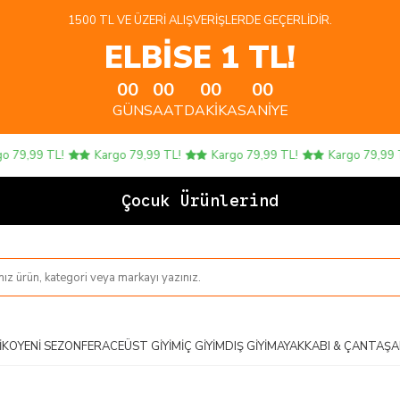
1500 TL VE ÜZERI ALIŞVERIŞLERDE GEÇERLIDIR.
ELBİSE 1 TL!
00
00
00
00
GÜN
SAAT
DAKIKA
SANIYE
,99 TL!
Kargo 79,99 TL!
Kargo 79,99 TL!
Kargo 79,99 TL!
Çocuk Ürünlerinde 4 AL
IKO
YENI SEZON
FERACE
ÜST GIYIM
İÇ GIYIM
DIŞ GIYIM
AYAKKABI & ÇANTA
ŞA