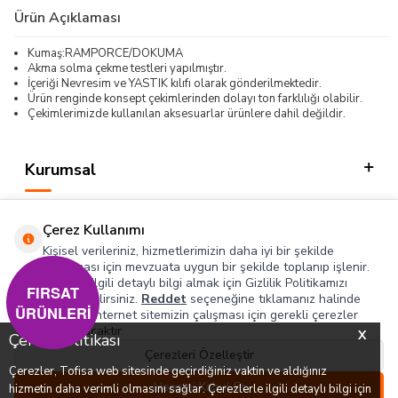
Ürün Açıklaması
Kumaş:RAMPORCE/DOKUMA
Akma solma çekme testleri yapılmıştır.
İçeriği Nevresim ve YASTIK kılıfı olarak gönderilmektedir.
Ürün renginde konsept çekimlerinden dolayı ton farklılığı olabilir.
Çekimlerimizde kullanılan aksesuarlar ürünlere dahil değildir.
Kurumsal
Kategorilerimiz
Çerez Kullanımı
Hızlı Erişim
Kişisel verileriniz, hizmetlerimizin daha iyi bir şekilde
sunulması için mevzuata uygun bir şekilde toplanıp işlenir.
Konuyla ilgili detaylı bilgi almak için Gizlilik Politikamızı
Sosyal
FIRSAT
inceleyebilirsiniz.
Reddet
seçeneğine tıklamanız halinde
ÜRÜNLERİ
yalnızca internet sitemizin çalışması için gerekli çerezler
Adres & İletişim
kullanılacaktır.
X
Çerez Politikası
Çerezleri Özelleştir
Çerezler, Tofisa web sitesinde geçirdiğiniz vaktin ve aldığınız
0
0
Hepsini Kabul Et
hizmetin daha verimli olmasını sağlar. Çerezlerle ilgili detaylı bilgi için