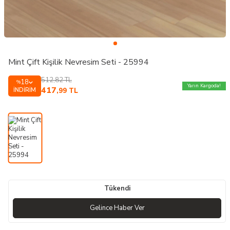
Mint Çift Kişilik Nevresim Seti - 25994
512,82
TL
18
%
Yarın Kargoda!
417
İNDIRIM
,99
TL
Tükendi
Gelince Haber Ver