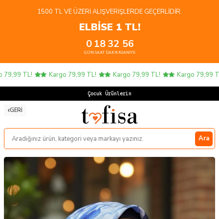
1500 TL VE ÜZERI ALIŞVERIŞLERDE GEÇERLIDIR.
ELBİSE 1 TL!
0
18
32
56
GÜN
SAAT
DAKIKA
SANIYE
79,99 TL!
Kargo 79,99 TL!
Kargo 79,99 TL!
Kargo 79,99 TL!
Çocuk Ürünlerinde
GERI
Ara