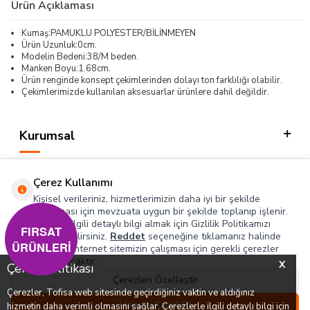
Ürün Açıklaması
Kumaş:PAMUKLU POLYESTER/BİLİNMEYEN
Ürün Uzunluk:0cm.
Modelin Bedeni:38/M beden.
Manken Boyu:1.68cm.
Ürün renginde konsept çekimlerinden dolayı ton farklılığı olabilir.
Çekimlerimizde kullanılan aksesuarlar ürünlere dahil değildir.
Kurumsal
Kategorilerimiz
Çerez Kullanımı
Hızlı Erişim
Kişisel verileriniz, hizmetlerimizin daha iyi bir şekilde
sunulması için mevzuata uygun bir şekilde toplanıp işlenir.
Konuyla ilgili detaylı bilgi almak için Gizlilik Politikamızı
Sosyal
FIRSAT
inceleyebilirsiniz.
Reddet
seçeneğine tıklamanız halinde
ÜRÜNLERİ
yalnızca internet sitemizin çalışması için gerekli çerezler
Adres & İletişim
kullanılacaktır.
X
Çerez Politikası
Çerezleri Özelleştir
Çerezler, Tofisa web sitesinde geçirdiğiniz vaktin ve aldığınız
0
0
Hepsini Kabul Et
hizmetin daha verimli olmasını sağlar. Çerezlerle ilgili detaylı bilgi için