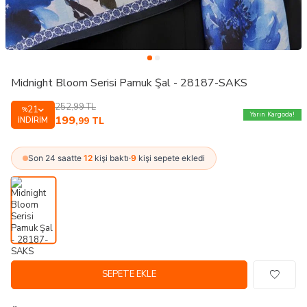
Midnight Bloom Serisi Pamuk Şal - 28187-SAKS
252,99
TL
21
%
Yarın Kargoda!
199
İNDIRIM
,99
TL
Son 24 saatte
12
kişi baktı
·
9
kişi sepete ekledi
SEPETE EKLE