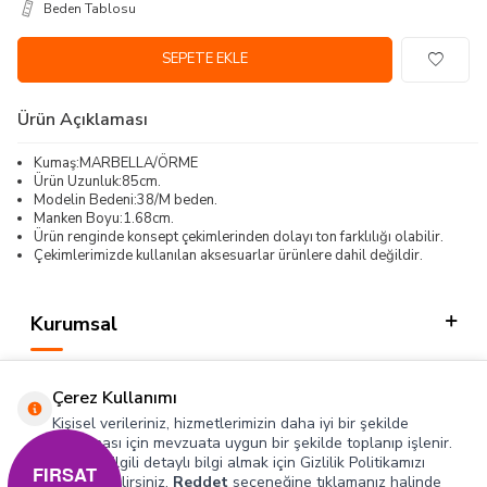
Beden Tablosu
SEPETE EKLE
Ürün Açıklaması
Kumaş:MARBELLA/ÖRME
Ürün Uzunluk:85cm.
Modelin Bedeni:38/M beden.
Manken Boyu:1.68cm.
Ürün renginde konsept çekimlerinden dolayı ton farklılığı olabilir.
Çekimlerimizde kullanılan aksesuarlar ürünlere dahil değildir.
Kurumsal
Kategorilerimiz
Çerez Kullanımı
Hızlı Erişim
Kişisel verileriniz, hizmetlerimizin daha iyi bir şekilde
sunulması için mevzuata uygun bir şekilde toplanıp işlenir.
Konuyla ilgili detaylı bilgi almak için Gizlilik Politikamızı
Sosyal
FIRSAT
inceleyebilirsiniz.
Reddet
seçeneğine tıklamanız halinde