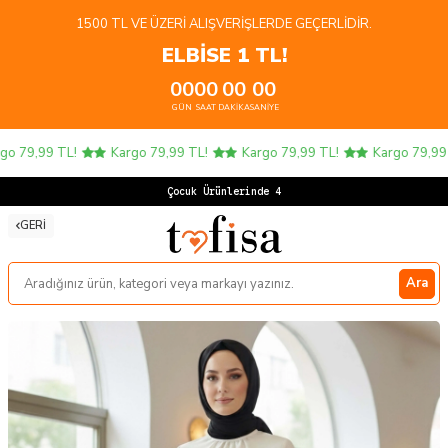
1500 TL VE ÜZERI ALIŞVERIŞLERDE GEÇERLIDIR.
ELBİSE 1 TL!
00
00
00
00
GÜN
SAAT
DAKIKA
SANIYE
 79,99 TL!
Kargo 79,99 TL!
Kargo 79,99 TL!
Kargo 79,99 TL
Çocuk Ürünlerinde 4 AL
GERI
Ara