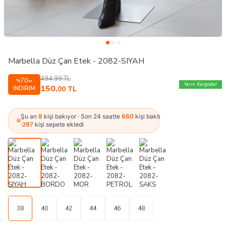
Marbella Düz Çan Etek - 2082-SIYAH
494,99
TL
70
%
Yarın Kargoda!
150
İNDIRIM
,00
TL
Şu an
8
kişi bakıyor · Son 24 saatte
660
kişi baktı
·
297
kişi sepete ekledi
38
40
42
44
46
48