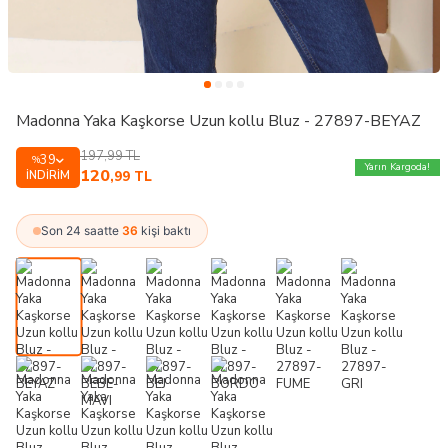
Madonna Yaka Kaşkorse Uzun kollu Bluz - 27897-BEYAZ
197,99
TL
39
%
Yarın Kargoda!
120
İNDIRIM
,99
TL
Son 24 saatte
36
kişi baktı