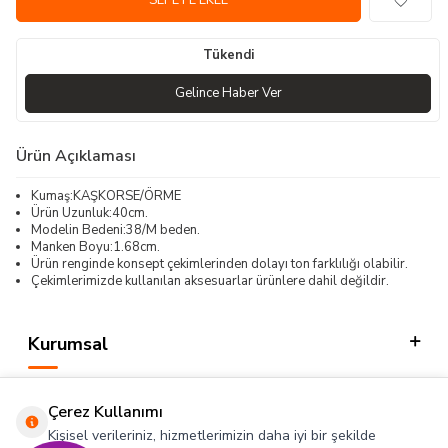
SEPETE EKLE
Tükendi
Gelince Haber Ver
Ürün Açıklaması
Kumaş:KAŞKORSE/ÖRME
Ürün Uzunluk:40cm.
Modelin Bedeni:38/M beden.
Manken Boyu:1.68cm.
Ürün renginde konsept çekimlerinden dolayı ton farklılığı olabilir.
Çekimlerimizde kullanılan aksesuarlar ürünlere dahil değildir.
Kurumsal
Kategorilerimiz
Çerez Kullanımı
Hızlı Erişim
Kişisel verileriniz, hizmetlerimizin daha iyi bir şekilde