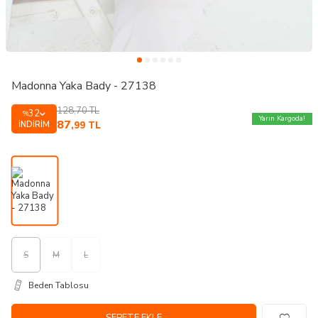
Madonna Yaka Bady - 27138
128,70
TL
32
%
Yarın Kargoda!
87
İNDIRIM
,99
TL
S
M
L
Beden Tablosu