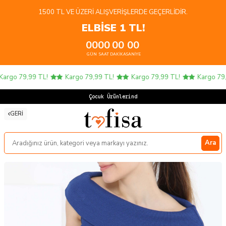
1500 TL VE ÜZERI ALIŞVERIŞLERDE GEÇERLIDIR.
ELBİSE 1 TL!
00
00
00
00
GÜN
SAAT
DAKIKA
SANIYE
argo 79,99 TL!
Kargo 79,99 TL!
Kargo 79,99 TL!
Kargo 79,9
Çocuk Ürünlerinde
GERI
Ara