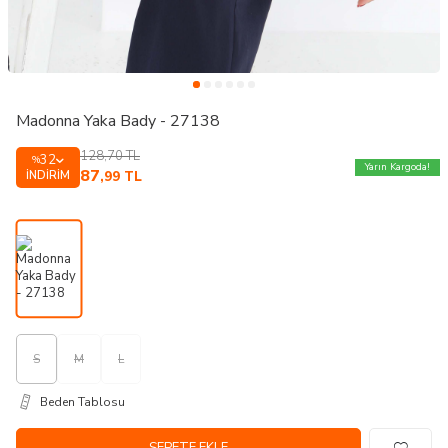
Madonna Yaka Bady - 27138
128,70
TL
32
%
Yarın Kargoda!
87
İNDIRIM
,99
TL
S
M
L
Beden Tablosu