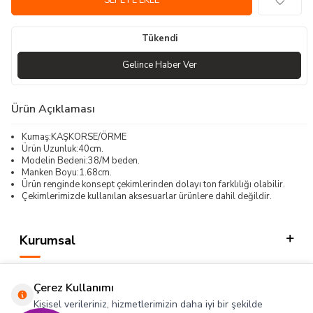
SEPETE EKLE
Tükendi
Gelince Haber Ver
Ürün Açıklaması
Kumaş:KAŞKORSE/ÖRME
Ürün Uzunluk:40cm.
Modelin Bedeni:38/M beden.
Manken Boyu:1.68cm.
Ürün renginde konsept çekimlerinden dolayı ton farklılığı olabilir.
Çekimlerimizde kullanılan aksesuarlar ürünlere dahil değildir.
Kurumsal
Kategorilerimiz
Çerez Kullanımı
Hızlı Erişim
Kişisel verileriniz, hizmetlerimizin daha iyi bir şekilde