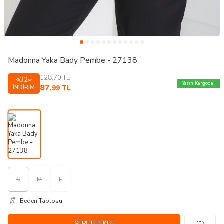
Madonna Yaka Bady Pembe - 27138
128,70
TL
32
%
Yarın Kargoda!
87
İNDIRIM
,99
TL
S
M
L
Beden Tablosu